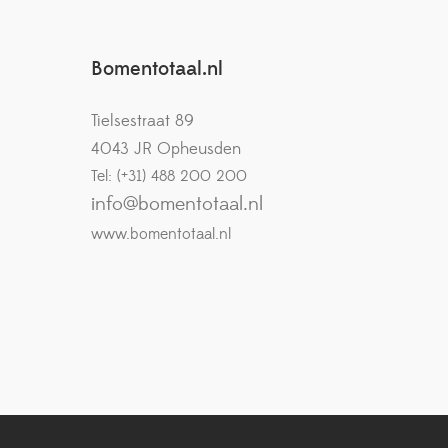
Bomentotaal.nl
Tielsestraat 89
4043 JR Opheusden
Tel: (+31) 488 200 200
info@bomentotaal.nl
www.bomentotaal.nl