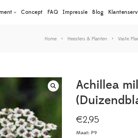
iment
Concept
FAQ
Impressie
Blog
Klantenserv
Home
>
Heesters & Planten
>
Vaste Pla
Achillea mi
(Duizendbl
€
2,95
Maat: P9