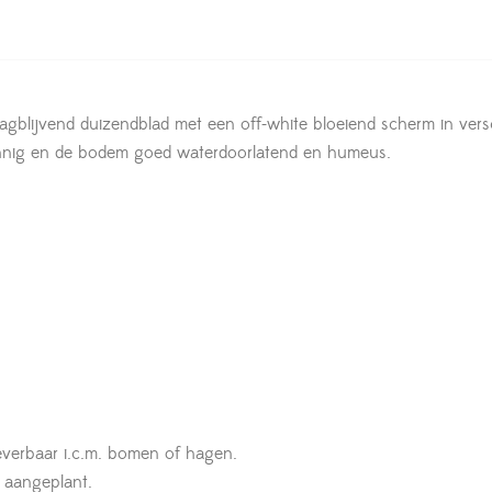
aagblijvend duizendblad met een off-white bloeiend scherm in verschi
onnig en de bodem goed waterdoorlatend en humeus.
leverbaar i.c.m. bomen of hagen.
t aangeplant.