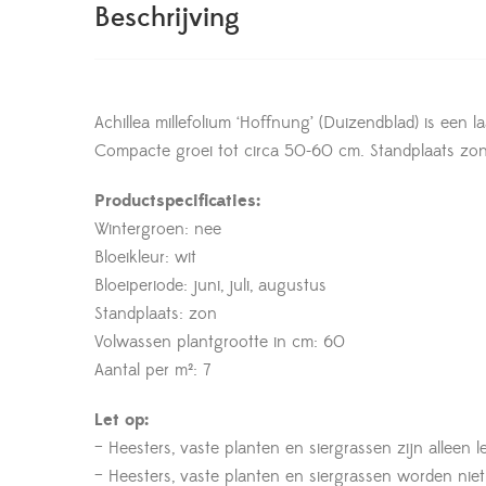
Beschrijving
Achillea millefolium ‘Hoffnung’ (Duizendblad) is een l
Compacte groei tot circa 50-60 cm. Standplaats z
Productspecificaties:
Wintergroen: nee
Bloeikleur: wit
Bloeiperiode: juni, juli, augustus
Standplaats: zon
Volwassen plantgrootte in cm: 60
Aantal per m²: 7
Let op:
– Heesters, vaste planten en siergrassen zijn alleen 
– Heesters, vaste planten en siergrassen worden nie