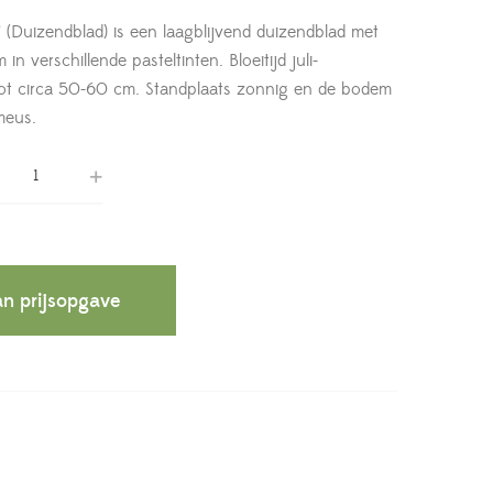
g’ (Duizendblad) is een laagblijvend duizendblad met
n verschillende pasteltinten. Bloeitijd juli-
ot circa 50-60 cm. Standplaats zonnig en de bodem
meus.
n prijsopgave