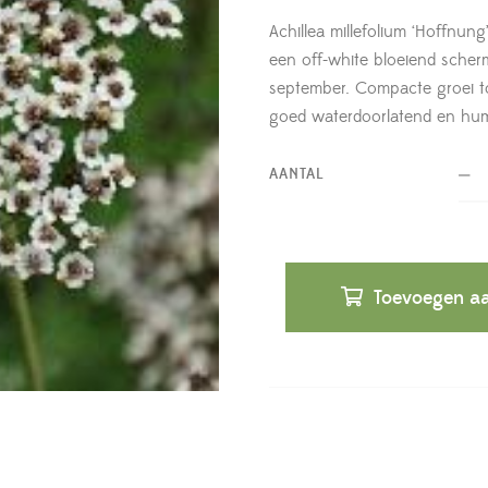
Achillea millefolium ‘Hoffnun
een off-white bloeiend scherm i
september. Compacte groei t
goed waterdoorlatend en hu
AANTAL
Toevoegen aa