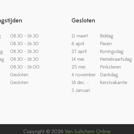
gstijden
Gesloten
g
08.30 - 16.30
11 maart
Biddag
08.30 - 16.30
6 april
Pasen
ag
08.30 - 16.30
27 april
Koningsdag
ag
08.30 - 16.30
14 mei
Hemelvaartsdag
08.30 - 16.00
25 mei
Pinksteren
Gesloten
4 november
Dankdag
Gesloten
18 dec. -
Kerstvakantie
3 Januari
Copyright © 2026
Van Suilichem Online