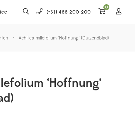
0
ice
(+31) 488 200 200
nten
>
Achillea millefolium ‘Hoffnung’ (Duizendblad)
llefolium ‘Hoffnung’
ad)