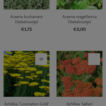
Acaena buchananii
Acaena magellanica
(Stekelnootje)
(Stekelnootje)
€
1,75
€
2,00
Achillea ‘Coronation Gold’
Achillea ‘Safran’