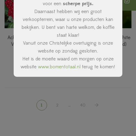
voor een
scherpe prijs.
Daarnaast hebben wij een groot
verkoopterrein, waar u onze producten kan
bekijken. U bent van harte welkom, de koffie
staat klaar!
Achillea millefolium ‘Red
Achillea millefolium ‘White
Vanuit onze Christelijke overtuiging is onze
Velvet’ (Duizendblad)
Beauty’ (Duizendblad)
website op zondag gesloten.
€
1,85
€
2,95
Het is de moeite waard om morgen op onze
website
www.bomentotaal.nl
terug te komen!
1
2
…
40