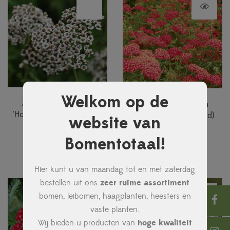
Welkom op de
Achillea millefolium
Achillea millefolium
‘Hoffnung’ (Duizendblad)
‘Paprika’ (Duizendblad)
website van
€
2,95
€
1,95
Bomentotaal!
Hier kunt u van maandag tot en met zaterdag
bestellen uit ons
zeer ruime assortiment
bomen, leibomen, haagplanten, heesters en
vaste planten.
Wij bieden u producten van
hoge kwaliteit