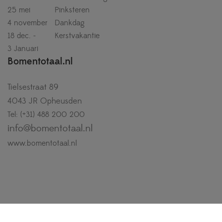
25 mei
Pinksteren
4 november
Dankdag
18 dec. -
Kerstvakantie
3 Januari
Bomentotaal.nl
Tielsestraat 89
4043 JR Opheusden
Tel: (+31) 488 200 200
info@bomentotaal.nl
www.bomentotaal.nl
Copyright © 2026
Van Suilichem Online