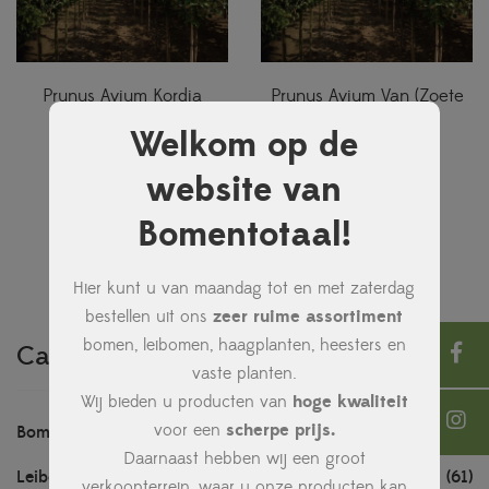
Prunus Avium Kordia
Prunus Avium Van (Zoete
(Zoete Kers)
Kers)
Welkom op de
€
116,50
€
116,50
website van
Bomentotaal!
Hier kunt u van maandag tot en met zaterdag
bestellen uit ons
zeer ruime assortiment
bomen, leibomen, haagplanten, heesters en
Categorieën
vaste planten.
Wij bieden u producten van
hoge kwaliteit
voor een
scherpe prijs.
Bomen
(202)
Daarnaast hebben wij een groot
Leibomen
(61)
verkoopterrein, waar u onze producten kan