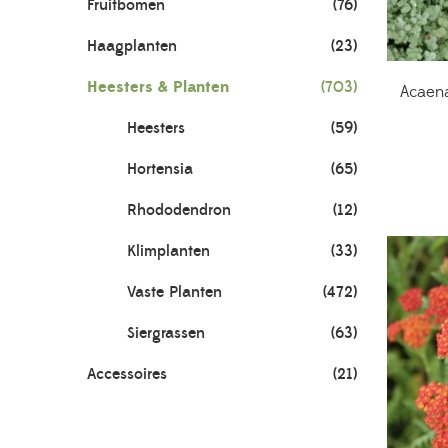
Fruitbomen
(76)
Haagplanten
(23)
Heesters & Planten
(703)
Acaena
Heesters
(59)
Hortensia
(65)
Rhododendron
(12)
Klimplanten
(33)
Vaste Planten
(472)
Siergrassen
(63)
Accessoires
(21)