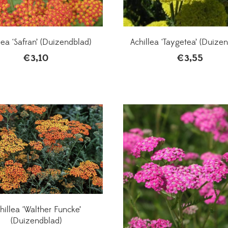
lea ‘Safran’ (Duizendblad)
Achillea ‘Taygetea’ (Duize
€
3,10
€
3,55
hillea ‘Walther Funcke’
(Duizendblad)