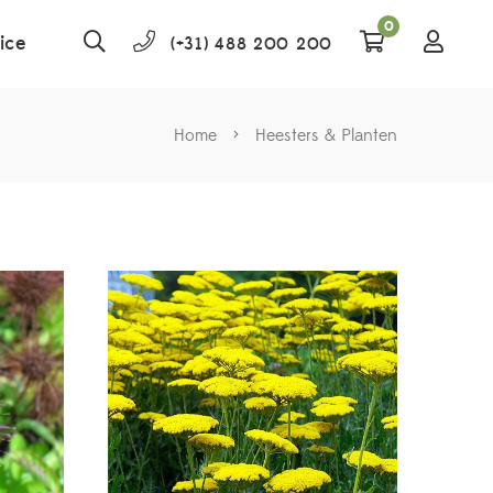
0
ice
(+31) 488 200 200
Home
>
Heesters & Planten