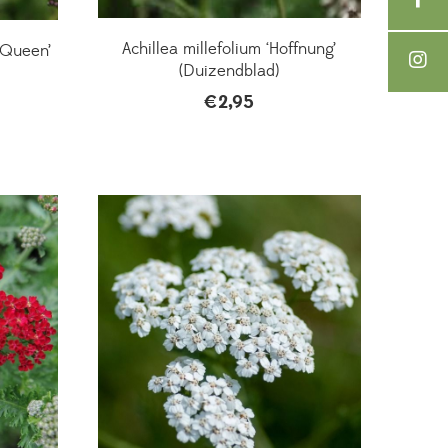
Achillea millefolium ‘Hoffnung’
e Queen’
(Duizendblad)
€
2,95