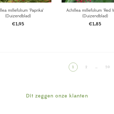
llea millefolium ‘Paprika’
Achillea millefolium ‘Red V
(Duizendblad)
(Duizendblad)
€
1,95
€
1,85
1
2
…
59
Dit zeggen onze klanten