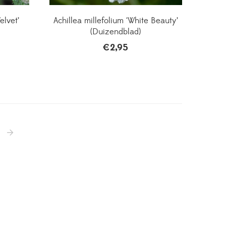
elvet’
Achillea millefolium ‘White Beauty’
(Duizendblad)
€
2,95