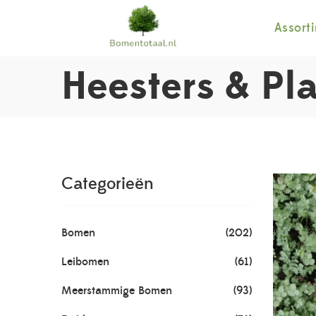
Assort
Heesters & Pl
Categorieën
Bomen
(202)
Leibomen
(61)
Meerstammige Bomen
(93)