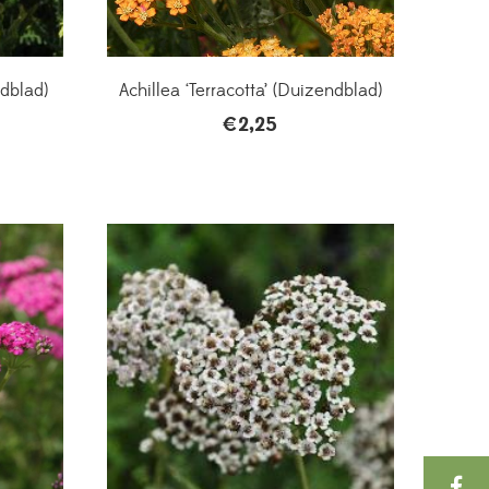
ndblad)
Achillea ‘Terracotta’ (Duizendblad)
€
2,25