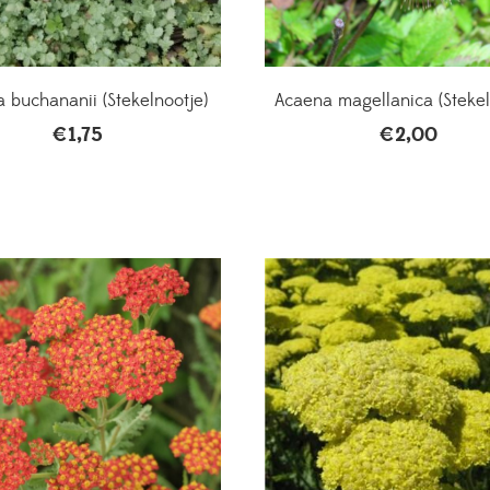
 buchananii (Stekelnootje)
Acaena magellanica (Stekel
€
1,75
€
2,00