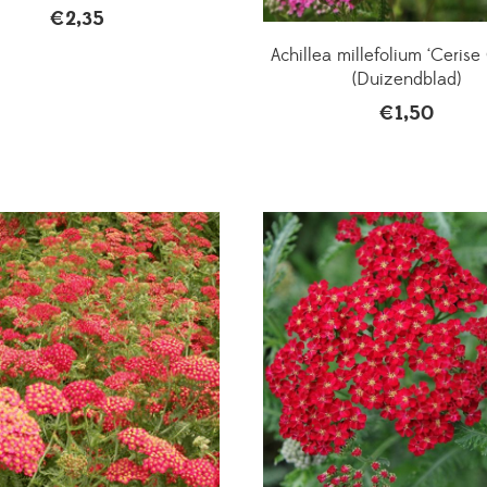
€
2,35
Achillea millefolium ‘Ceris
(Duizendblad)
€
1,50