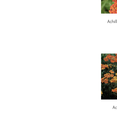
Achil
Ac