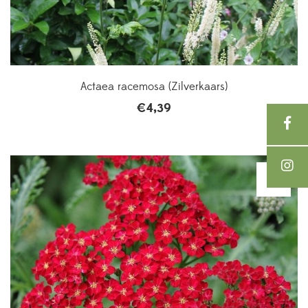
Actaea racemosa (Zilverkaars)
€
4,39