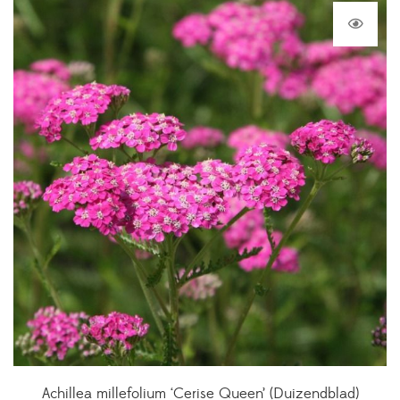
Achillea millefolium ‘Cerise Queen’ (Duizendblad)