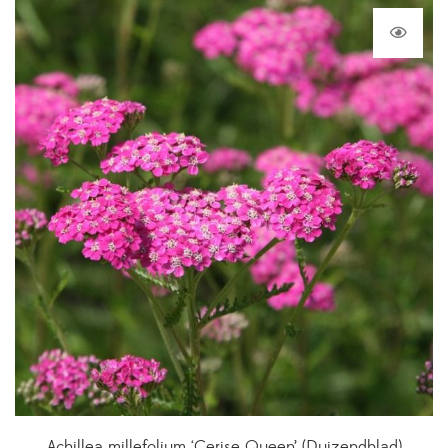
Achillea millefolium ‘Cerise Queen’ (Duizendblad)