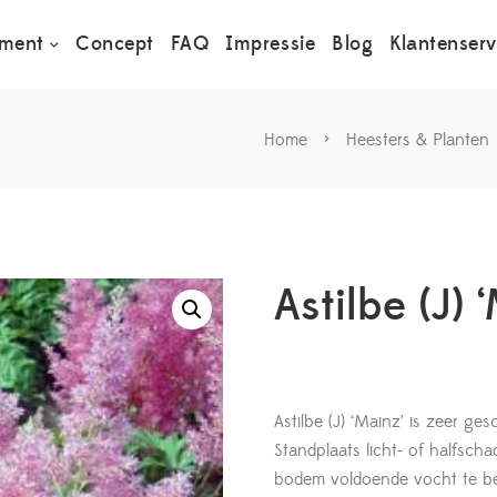
iment
Concept
FAQ
Impressie
Blog
Klantenserv
Home
>
Heesters & Planten
Astilbe (J) 
Astilbe (J) ‘Mainz’ is zeer g
Standplaats licht- of halfsc
bodem voldoende vocht te be