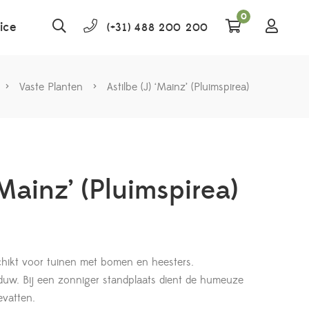
0
ice
(+31) 488 200 200
>
Vaste Planten
>
Astilbe (J) ‘Mainz’ (Pluimspirea)
‘Mainz’ (Pluimspirea)
eschikt voor tuinen met bomen en heesters.
haduw. Bij een zonniger standplaats dient de humeuze
vatten.