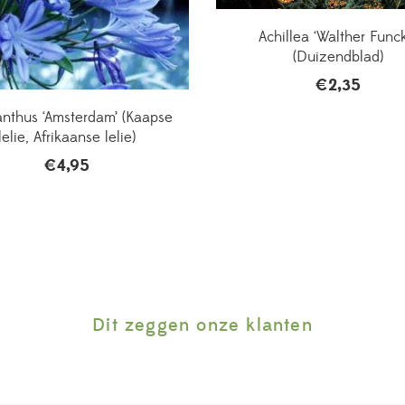
Achillea ‘Walther Funck
(Duizendblad)
€
2,35
nthus ‘Amsterdam’ (Kaapse
lelie, Afrikaanse lelie)
€
4,95
Dit zeggen onze klanten