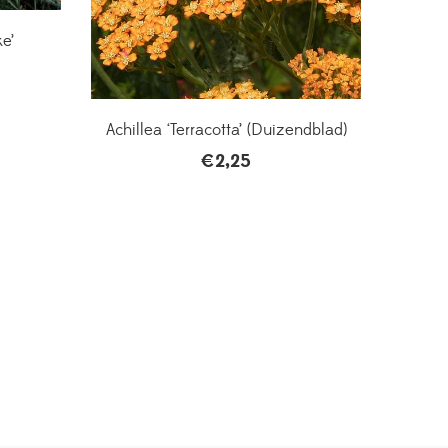
e’
Achillea ‘Terracotta’ (Duizendblad)
€
2,25