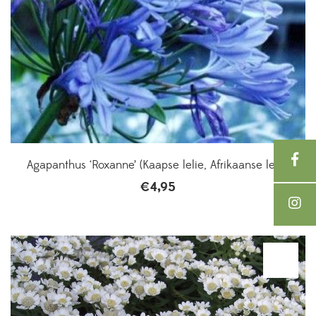
Agapanthus ‘Roxanne’ (Kaapse lelie, Afrikaanse lelie)
€
4,95