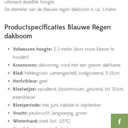
uiteraard dezelfde hoogte.
De diameter van de Blauwe regen dakboom is ca. 1 meter.
Productspecificaties Blauwe Regen
dakboom
Volwassen hoogte:
2-3 meter (door snoei kleiner te
houden)
Kroonvorm:
dakvormig, rond met een ijzeren dakframe
Blad:
heldergroen, samengesteld, snelgroeiend, 5-12cm
Herfstkleur:
geel
Bloeiwijze:
opvallend, bloemtrossen, geurend, tot 30cm,
paarsblauw
Bloeiperiode:
mei, juni, nabloei in september
Vrucht:
peulvrucht, langwerpig, groen
Winterhard:
sterk (tot -25℃)