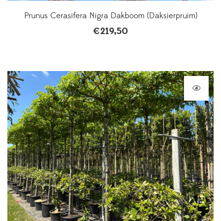
Prunus Cerasifera Nigra Dakboom (Daksierpruim)
€
219,50