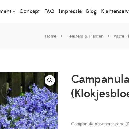
iment
Concept
FAQ
Impressie
Blog
Klantenserv
Home
>
Heesters & Planten
>
Vaste P
Campanula
(Klokjesblo
Campanula poscharskyana (Klo