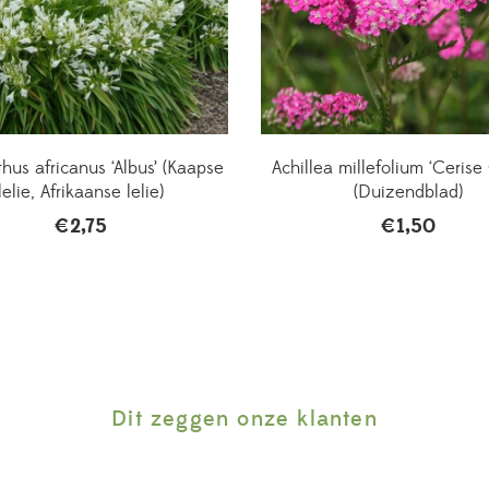
hus africanus ‘Albus’ (Kaapse
Achillea millefolium ‘Ceris
lelie, Afrikaanse lelie)
(Duizendblad)
€
2,75
€
1,50
Dit zeggen onze klanten