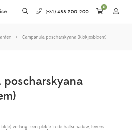
0
ice
(+31) 488 200 200
lanten
>
Campanula poscharskyana (Klokjesbloem)
 poscharskyana
em)
kje) verlangt een plekje in de halfschaduw, tevens