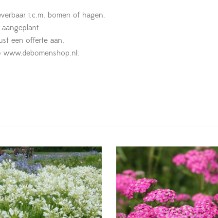
leverbaar i.c.m. bomen of hagen.
t aangeplant.
st een offerte aan.
n op www.debomenshop.nl.