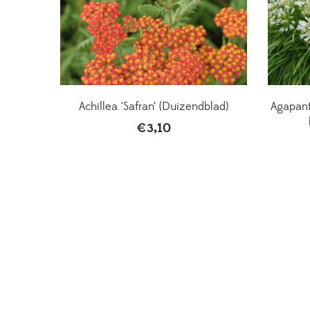
Achillea ‘Safran’ (Duizendblad)
Agapant
€
3,10