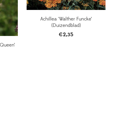
Achillea ‘Walther Funcke’
(Duizendblad)
€
2,35
e Queen’