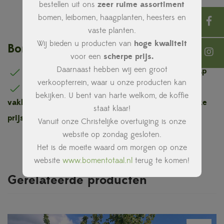
in de late winter of vroege voorjaar, voordat de
bestellen uit ons
zeer ruime assortiment
sapstroom op gang komt.
bomen, leibomen, haagplanten, heesters en
vaste planten.
Wij bieden u producten van
hoge kwaliteit
Bomentotaal is hét unieke concept !
voor een
scherpe prijs.
Daarnaast hebben wij een groot
Eigen kwekerij inclusief kennis en vakmanschap
verkoopterrein, waar u onze producten kan
Eigen bezorg en aanplantservice door ons
bekijken. U bent van harte welkom, de koffie
vakkundig team
Hoge kwaliteit voor een eerlijke
staat klaar!
prijs
Vanuit onze Christelijke overtuiging is onze
website op zondag gesloten.
Het is de moeite waard om morgen op onze
website
www.bomentotaal.nl
terug te komen!
Gerelateerde producten