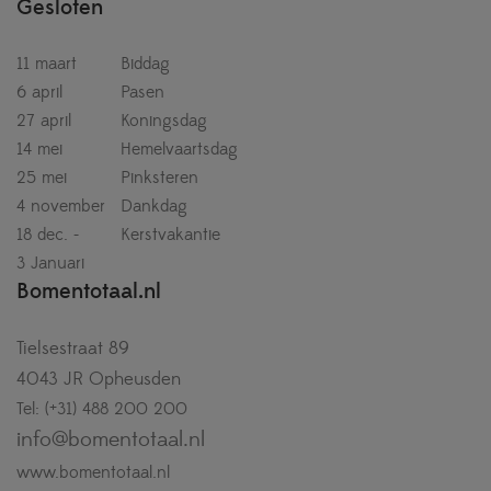
Gesloten
11 maart
Biddag
6 april
Pasen
27 april
Koningsdag
14 mei
Hemelvaartsdag
25 mei
Pinksteren
4 november
Dankdag
18 dec. -
Kerstvakantie
3 Januari
Bomentotaal.nl
Tielsestraat 89
4043 JR Opheusden
Tel: (+31) 488 200 200
info@bomentotaal.nl
www.bomentotaal.nl