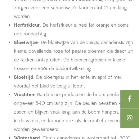
zorgen voor een schaduw. Ze kunnen tot 12 cm lang
worden.
Herfstkleur
: De herfstkleur is geel tot oranje en soms
ook roodachtig
Bloeiwijze
: De bloeiwijze van de Cercis canadensis zijn
kleine, opvallende, roze tot paarse bloemen die direct uit
de takken ontspruiten. De bloemen groeien in kleine
trossen en vóór de bladontwikkeling.
Bloeitijd
: De bloeitijd is in het lente, in april of mei,
voordat het blad volledig uitloopt.
Vruchten
: Na de bloei produceert de boom peulen die
ongeveer 5-10 cm lang zijn. De peulen bevatten kleine
zaden en blijven vaak lang aan de boom hangen, zelfs
in de winter, en kunnen ook als decoratief element
worden gewaardeerd.
Winterhard
: Cercis canadensis is winterhard tot -20°C