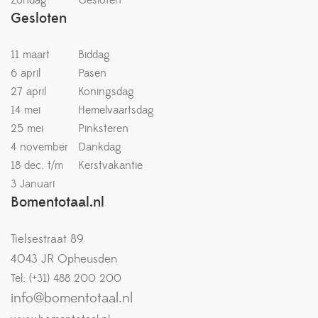
Zondag
Gesloten
Gesloten
11 maart
Biddag
6 april
Pasen
27 april
Koningsdag
14 mei
Hemelvaartsdag
25 mei
Pinksteren
4 november
Dankdag
18 dec. t/m
Kerstvakantie
3 Januari
Bomentotaal.nl
Tielsestraat 89
4043 JR Opheusden
Tel: (+31) 488 200 200
info@bomentotaal.nl