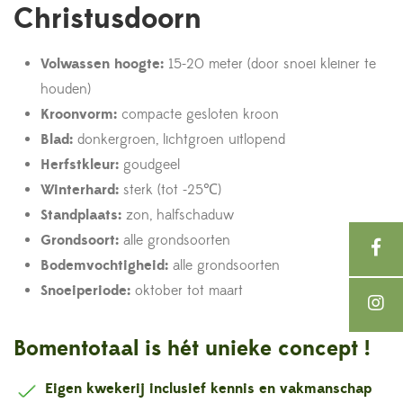
Christusdoorn
Volwassen hoogte:
15-20 meter (door snoei kleiner te
houden)
Kroonvorm:
compacte gesloten kroon
Blad:
donkergroen, lichtgroen uitlopend
Herfstkleur:
goudgeel
Winterhard:
sterk (tot -25℃)
Standplaats:
zon, halfschaduw
Grondsoort:
alle grondsoorten
Bodemvochtigheid:
alle grondsoorten
Snoeiperiode:
oktober tot maart
Bomentotaal is hét unieke concept !
Eigen kwekerij inclusief kennis en vakmanschap