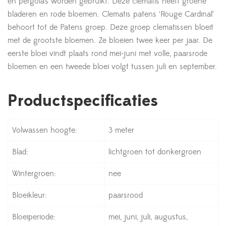
en pergola’s worden gebruikt. Deze clematis heeft groene
bladeren en rode bloemen. Clematis patens ‘Rouge Cardinal’
behoort tot de Patens groep. Deze groep clematissen bloeit
met de grootste bloemen. Ze bloeien twee keer per jaar. De
eerste bloei vindt plaats rond mei-juni met volle, paarsrode
bloemen en een tweede bloei volgt tussen juli en september.
Productspecificaties
Volwassen hoogte:
3 meter
Blad:
lichtgroen tot donkergroen
Wintergroen:
nee
Bloeikleur:
paarsrood
Bloeiperiode:
mei, juni, juli, augustus,