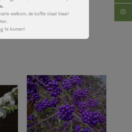
s.
rte welkom, de koffie staat klaar!
ten.
ug te komen!