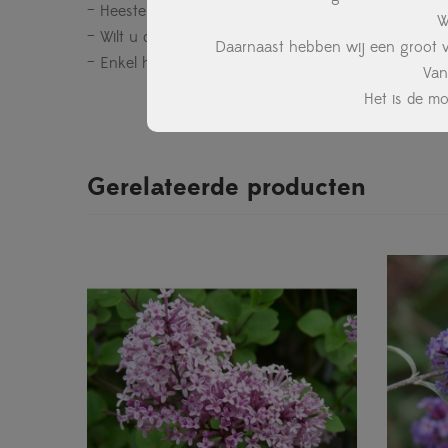
– Heesters, vaste planten en siergrassen worden nie
W
– Wilt u deze wél aangeplant hebben, vraag dan geru
Daarnaast hebben wij een groot ve
– Enkel heesters of vaste planten zijn te bestelle
Van
Het is de m
Gerelateerde producten