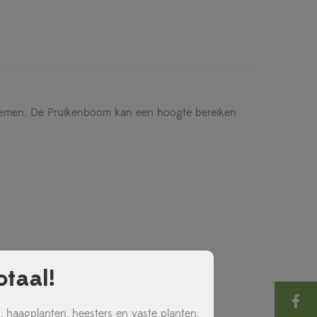
loemen. De Pruikenboom kan een hoogte bereiken
taal!
 haagplanten, heesters en vaste planten.