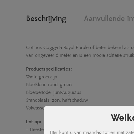
Beschrijving
Aanvullende in
Cotinus Coggyria Royal Purple of beter bekend als
van ongeveer 6 meter en is een mooie solitaire struik.
Productspecificaties:
Wintergroen: ja
Bloeikleur: rood, groen
Bloeiperiode: juni-Augustus
Standplaats: zon, halfschaduw
Volwassen plantgrootte 4-6 meter
Welk
Let op:
– Heesters, vaste planten en siergrassen zijn alleen 
Hier kunt u van maandag tot en met zate