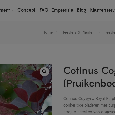
iment
Concept
FAQ
Impressie
Blog
Klantenserv
Home
>
Heesters & Planten
>
Heeste
Cotinus Co
(Pruikenbo
Cotinus Coggyria Royal Purp
donkerrode bladeren met pur
hoogte bereiken van ongeveer 