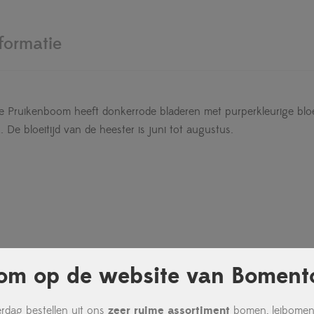
formatie
 de Pruikenboom heeft donkerrode bladeren met purperkleurige b
 De bloeitijd van de heester is juni tot augustus.
om op de website van Bomento
leverbaar i.c.m. bomen of hagen.
rdag bestellen uit ons
zeer ruime assortiment
bomen, leibomen,