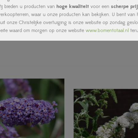
t aangeplant.
ij bieden u producten van
hoge kwaliteit
voor een
scherpe prij
st een offerte aan.
rkoopterrein, waar u onze producten kan bekijken. U bent van ha
n op www.debomenshop.nl.
uit onze Christelijke overtuiging is onze website op zondag geslo
oeite waard om morgen op onze website
www.bomentotaal.nl
ter