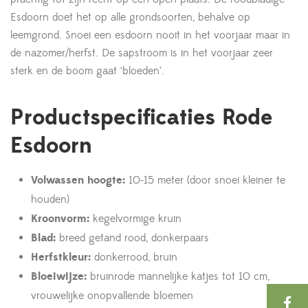
Esdoorn doet het op alle grondsoorten, behalve op
leemgrond. Snoei een esdoorn nooit in het voorjaar maar in
de nazomer/herfst. De sapstroom is in het voorjaar zeer
sterk en de boom gaat ‘bloeden’.
Productspecificaties Rode
Esdoorn
Volwassen hoogte:
10-15 meter (door snoei kleiner te
houden)
Kroonvorm:
kegelvormige kruin
Blad:
breed getand rood, donkerpaars
Herfstkleur:
donkerrood, bruin
Bloeiwijze:
bruinrode mannelijke katjes tot 10 cm,
vrouwelijke onopvallende bloemen