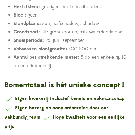
Herfstkleur:
goudgeel, bruin, bladhoudend
Bloei:
geen
Standplaats:
zon, halfschaduw, schaduw
Grondsoort:
alle grondsoorten, mits waterdoorlatend
Snoeiperiode:
2x, juni, september
Volwassen plantgrootte:
400-500 cm
Aantal per strekkende meter:
5 op een enkele rij, 10
op een dubbele rij
Bomentotaal is hét unieke concept !
Eigen kwekerij inclusief kennis en vakmanschap
Eigen bezorg en aanplantservice door ons
vakkundig team
Hoge kwaliteit voor een eerlijke
prijs