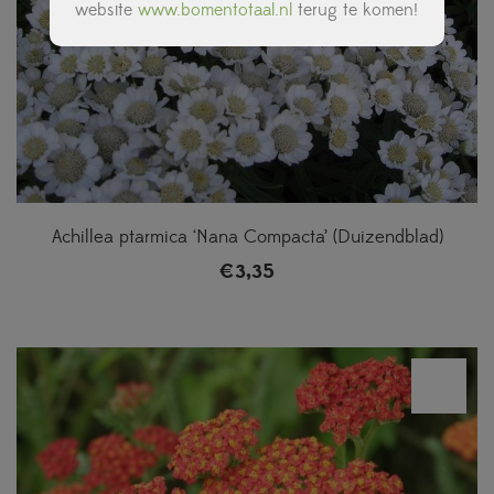
website
www.bomentotaal.nl
terug te komen!
Achillea ptarmica ‘Nana Compacta’ (Duizendblad)
€
3,35