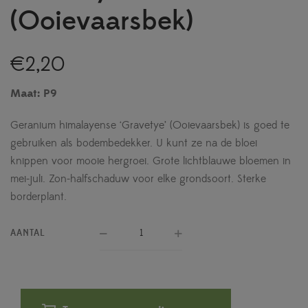
(Ooievaarsbek)
€
2,20
Maat: P9
Geranium himalayense ‘Gravetye’ (Ooievaarsbek) is goed te
gebruiken als bodembedekker. U kunt ze na de bloei
knippen voor mooie hergroei. Grote lichtblauwe bloemen in
mei-juli. Zon-halfschaduw voor elke grondsoort. Sterke
borderplant.
AANTAL