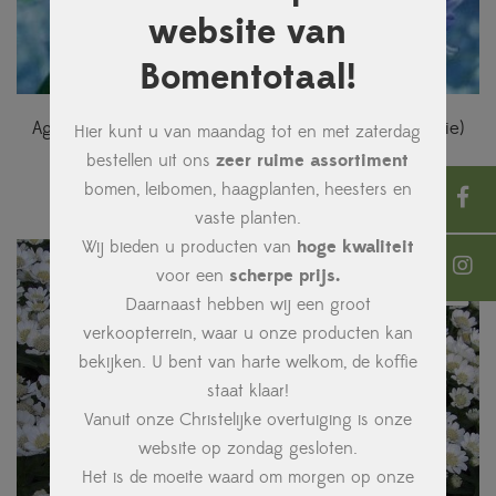
website van
Bomentotaal!
Agapanthus ‘Amsterdam’ (Kaapse lelie, Afrikaanse lelie)
Hier kunt u van maandag tot en met zaterdag
bestellen uit ons
zeer ruime assortiment
€
4,95
bomen, leibomen, haagplanten, heesters en
vaste planten.
Wij bieden u producten van
hoge kwaliteit
voor een
scherpe prijs.
Daarnaast hebben wij een groot
verkoopterrein, waar u onze producten kan
bekijken. U bent van harte welkom, de koffie
staat klaar!
Vanuit onze Christelijke overtuiging is onze
website op zondag gesloten.
Het is de moeite waard om morgen op onze