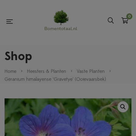
0
Shop
Home
>
Heesters & Planten
>
Vaste Planten
>
Geranium himalayense ‘Gravetye’ (Ooievaarsbek)