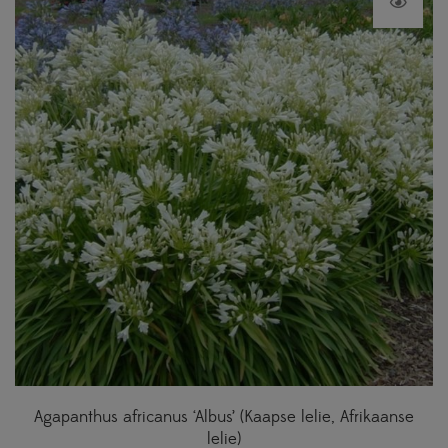
Agapanthus africanus ‘Albus’ (Kaapse lelie, Afrikaanse
lelie)