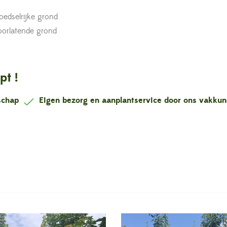
oedselrijke grond
oorlatende grond
pt !
nschap
Eigen bezorg en aanplantservice door ons vakku