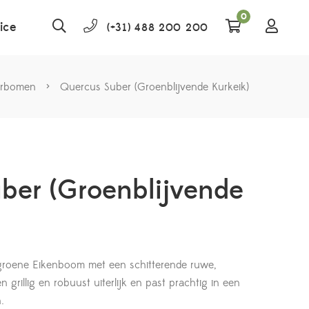
0
ice
(+31) 488 200 200
erbomen
>
Quercus Suber (Groenblijvende Kurkeik)
ber (Groenblijvende
groene Eikenboom met een schitterende ruwe,
 grillig en robuust uiterlijk en past prachtig in een
.