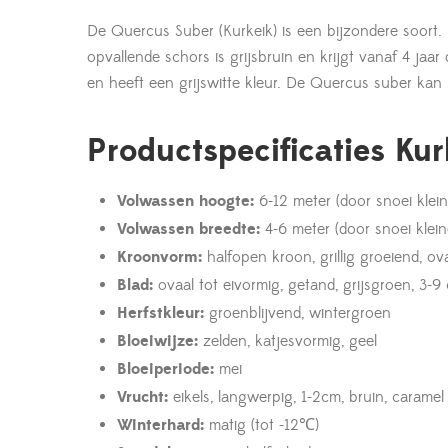
De Quercus Suber (Kurkeik) is een bijzondere soort. 
opvallende schors is grijsbruin en krijgt vanaf 4 jaa
en heeft een grijswitte kleur. De Quercus suber kan he
Productspecificaties Kur
Volwassen hoogte:
6-12 meter (door snoei klei
Volwassen breedte:
4-6 meter (door snoei klei
Kroonvorm:
halfopen kroon, grillig groeiend, ov
Blad:
ovaal tot eivormig, getand, grijsgroen, 3-9
Herfstkleur:
groenblijvend, wintergroen
Bloeiwijze:
zelden, katjesvormig, geel
Bloeiperiode:
mei
Vrucht:
eikels, langwerpig, 1-2cm, bruin, caramel
Winterhard:
matig (tot -12℃)