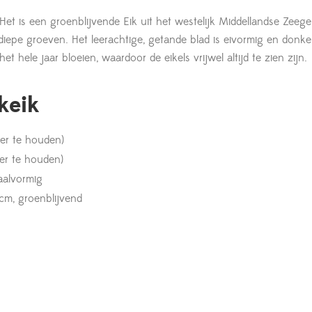
Het is een groenblijvende Eik uit het westelijk Middellandse Zee
r diepe groeven. Het leerachtige, getande blad is eivormig en donke
t hele jaar bloeien, waardoor de eikels vrijwel altijd te zien zijn.
keik
ner te houden)
ner te houden)
aalvormig
 cm, groenblijvend