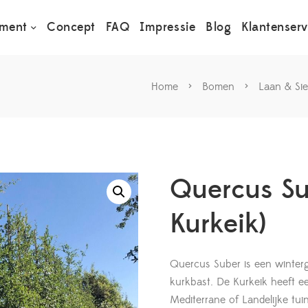
iment
Concept
FAQ
Impressie
Blog
Klantenserv
Home
>
Bomen
>
Laan & Si
Quercus Su
Kurkeik)
Quercus Suber is een winter
kurkbast. De Kurkeik heeft een
Mediterrane of Landelijke tuin