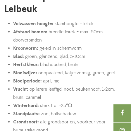
Leibeuk
Volwassen hoogte:
stamhoogte + leirek
Afstand bomen:
breedte leirek + max. 50cm
doorverbinden
Kroonvorm:
geleid in schermvorm
Blad:
groen, glanzend, glad, 5-10cm
Herfstkleur:
bladhoudend, bruin
Bloeiwijze:
onopvallend, katjesvormig, groen, geel
Bloeiperiode:
april, mei
Vrucht:
op latere leeftijd, noot, beukennoot, 1-2cm,
bruin, caramel
Winterhard:
sterk (tot -25℃)
Standplaats:
zon, halfschaduw
Grondsoort:
alle grondsoorten, voorkeur voor
humusrijke grond