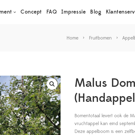
iment
Concept
FAQ
Impressie
Blog
Klantenserv
Home
>
Fruitbomen
>
Appe
Malus Dome
(Handappel
Bomentotaal levert ook de M
vruchtappel kan eind septem
Deze appelboom is een zelfb