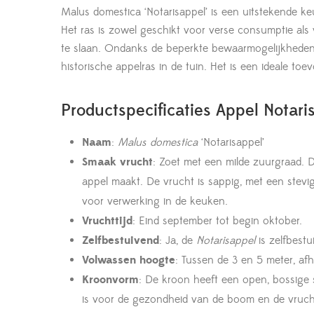
Malus domestica ‘Notarisappel’ is een uitstekende k
Het ras is zowel geschikt voor verse consumptie als 
te slaan. Ondanks de beperkte bewaarmogelijkheden 
historische appelras in de tuin. Het is een ideale t
Productspecificaties Appel Notari
Naam
:
Malus domestica
‘Notarisappel’
Smaak vrucht
: Zoet met een milde zuurgraad. D
appel maakt. De vrucht is sappig, met een stevig
voor verwerking in de keuken.
Vruchttijd
: Eind september tot begin oktober.
Zelfbestuivend
: Ja, de
Notarisappel
is zelfbestu
Volwassen hoogte
: Tussen de 3 en 5 meter, af
Kroonvorm
: De kroon heeft een open, bossige s
is voor de gezondheid van de boom en de vruch