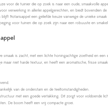
euze voor de tuinier die op zoek is naar een oude, smaakvolle app
voor verwerking in allerlei appelgerechten, en biedt bovendien d
blijft Notarisappel een geliefde keuze vanwege de unieke smaak
oevoeging voor tuinen die op zoek zijn naar een robuuste en smake
sappel
e smaak is zacht, met een lichte honingachtige zoetheid en een su
e maar niet harde textuur, en heeft een aromatische, frisse smaak
ivend.
hankelijk van de onderstam en de teeltomstandigheden.
tructuur met een goede vertakking. Dit zorgt voor voldoende licht
ten. De boom heeft een vrij compacte groei.