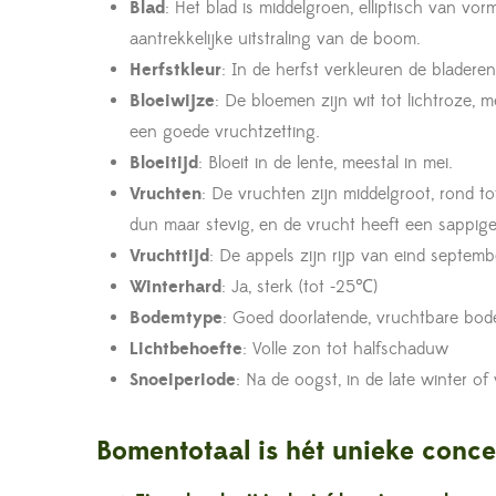
Blad
: Het blad is middelgroen, elliptisch van vo
aantrekkelijke uitstraling van de boom.
Herfstkleur
: In de herfst verkleuren de blader
Bloeiwijze
: De bloemen zijn wit tot lichtroze, 
een goede vruchtzetting.
Bloeitijd
: Bloeit in de lente, meestal in mei.
Vruchten
: De vruchten zijn middelgroot, rond to
dun maar stevig, en de vrucht heeft een sappige
Vruchttijd
: De appels zijn rijp van eind septemb
Winterhard
: Ja, sterk (tot -25℃)
Bodemtype
: Goed doorlatende, vruchtbare bo
Lichtbehoefte
: Volle zon tot halfschaduw
Snoeiperiode
: Na de oogst, in de late winter of
Bomentotaal is hét unieke conce