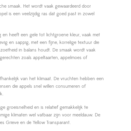
tische smaak. Het wordt vaak gewaardeerd door
pel is een veelzijdig ras dat goed past in zowel
g en heeft een gele tot lichtgroene kleur, vaak met
vig en sappig, met een fijne, korrelige textuur die
e zoetheid in balans houdt. De smaak wordt vaak
kgerechten zoals appeltaarten, appelmoes of
 afhankelijk van het klimaat. De vruchten hebben een
ensen die appels snel willen consumeren of
k.
 groeisnelheid en is relatief gemakkelijk te
mige klimaten wel vatbaar zijn voor meeldauw. De
es Grieve en de Yellow Transparant.