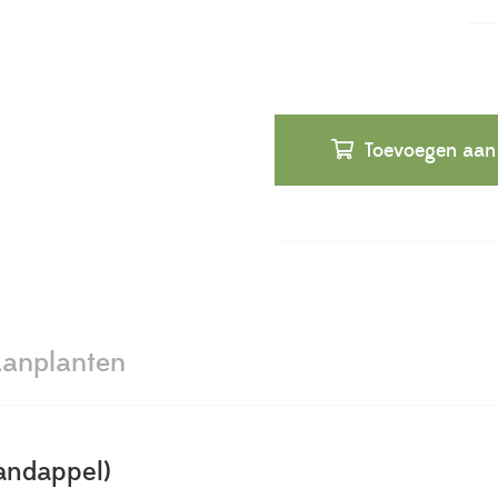
Toevoegen aan
anplanten
andappel)