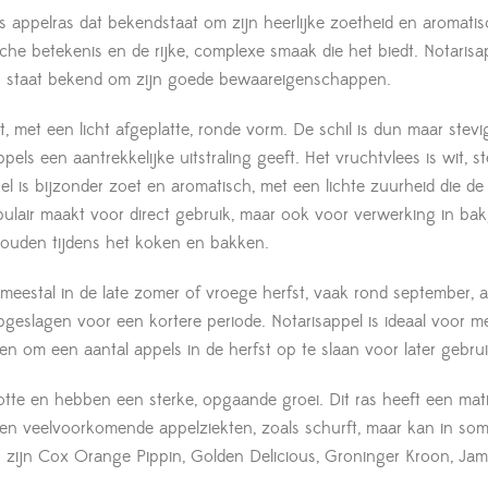
ds appelras dat bekendstaat om zijn heerlijke zoetheid en aroma
he betekenis en de rijke, complexe smaak die het biedt. Notarisap
 en staat bekend om zijn goede bewaareigenschappen.
, met een licht afgeplatte, ronde vorm. De schil is dun maar stevi
s een aantrekkelijke uitstraling geeft. Het vruchtvlees is wit, ste
 is bijzonder zoet en aromatisch, met een lichte zuurheid die d
pulair maakt voor direct gebruik, maar ook voor verwerking in ba
houden tijdens het koken en bakken.
 meestal in de late zomer of vroege herfst, vaak rond september,
eslagen voor een kortere periode. Notarisappel is ideaal voor m
n om een aantal appels in de herfst op te slaan voor later gebrui
e en hebben een sterke, opgaande groei. Dit ras heeft een matige
n veelvoorkomende appelziekten, zoals schurft, maar kan in som
rs zijn Cox Orange Pippin, Golden Delicious, Groninger Kroon, Jam