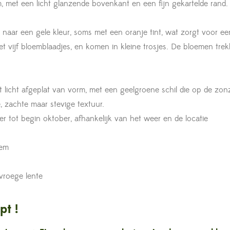
rm, met een licht glanzende bovenkant en een fijn gekartelde rand.
en naar een gele kleur, soms met een oranje tint, wat zorgt voor 
met vijf bloemblaadjes, en komen in kleine trosjes. De bloemen tr
t licht afgeplat van vorm, met een geelgroene schil die op de zon
, zachte maar stevige textuur.
er tot begin oktober, afhankelijk van het weer en de locatie
dem
 vroege lente
pt !