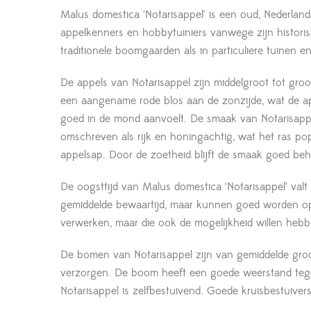
Malus domestica ‘Notarisappel’ is een oud, Nederlan
appelkenners en hobbytuiniers vanwege zijn historisc
traditionele boomgaarden als in particuliere tuinen
De appels van Notarisappel zijn middelgroot tot groot
een aangename rode blos aan de zonzijde, wat de appel
goed in de mond aanvoelt. De smaak van Notarisappel
omschreven als rijk en honingachtig, wat het ras po
appelsap. Door de zoetheid blijft de smaak goed be
De oogsttijd van Malus domestica ‘Notarisappel’ valt
gemiddelde bewaartijd, maar kunnen goed worden opg
verwerken, maar die ook de mogelijkheid willen hebbe
De bomen van Notarisappel zijn van gemiddelde groott
verzorgen. De boom heeft een goede weerstand tege
Notarisappel is zelfbestuivend. Goede kruisbestuive