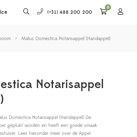
0
ice
(+31) 488 200 200
lboom
>
Malus Domestica Notarisappel (Handappel)
stica Notarisappel
)
alus Domestica Notarisappel (Handappel) De
ber geplukt worden en heeft een goede smaak.
estuiver.
Lees hieronder meer over de Appel