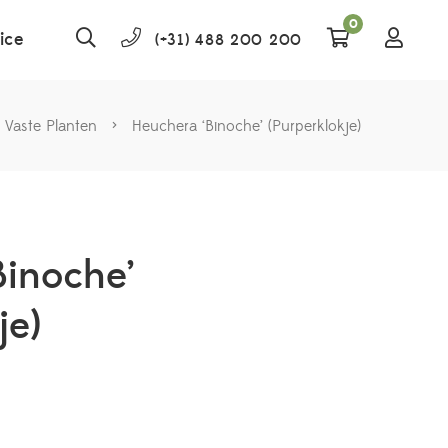
0
ice
(+31) 488 200 200
Vaste Planten
>
Heuchera ‘Binoche’ (Purperklokje)
Binoche’
je)