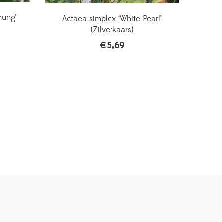
nung’
Actaea simplex ‘White Pearl’
(Zilverkaars)
€
5,69