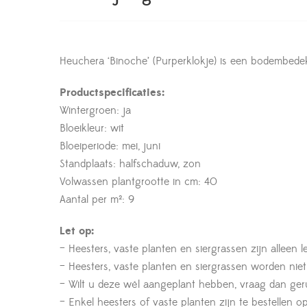
Heuchera ‘Binoche’ (Purperklokje) is een bodembedek
Productspecificaties:
Wintergroen: ja
Bloeikleur: wit
Bloeiperiode: mei, juni
Standplaats: halfschaduw, zon
Volwassen plantgrootte in cm: 40
Aantal per m²: 9
Let op:
– Heesters, vaste planten en siergrassen zijn alleen 
– Heesters, vaste planten en siergrassen worden nie
– Wilt u deze wél aangeplant hebben, vraag dan geru
– Enkel heesters of vaste planten zijn te bestelle