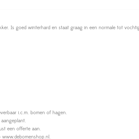
ker. Is goed winterhard en staat graag in een normale tot vocht
leverbaar i.c.m. bomen of hagen.
t aangeplant.
st een offerte aan.
n op www.debomenshop.nl.