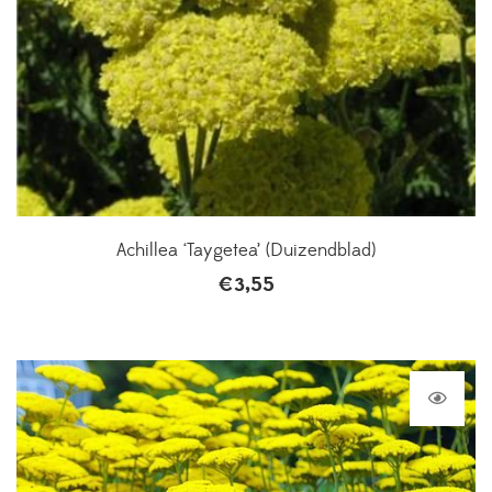
Achillea ‘Taygetea’ (Duizendblad)
€
3,55