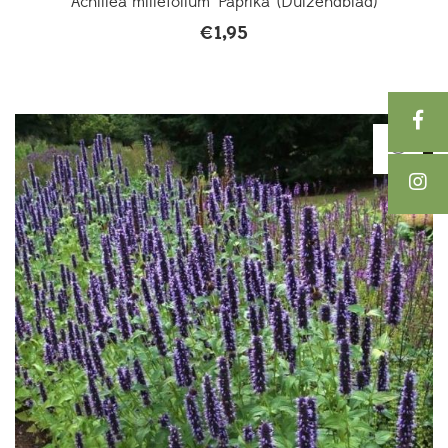
Achillea millefolium ‘Paprika’ (Duizendblad)
€
1,95