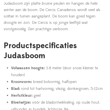
Judasboom zijn platte bruine peulen en hangen de hele
winter aan de boom. De Cercis Canadensis wordt veel als
solitair in tuinen aangeplant. De boom kan goed tegen
droogte en zon. De Cercis is op jonge leeftijd wat
vorstgevoelig. Een prachtige sierboom.
Productspecificaties
Judasboom
Volwassen hoogte:
3-8 meter (door snoei kleiner te
houden)
Kroonvorm:
breed bolvormig, halfopen
Blad:
rond tot hartvormig, vlezig, donkergroen, 5-12cm
Herfstkleur:
geel
Bloeiwijze:
vóór de bladontwikkeling, op oude hout,
uitbundig, in bundels, lichtroze, lila