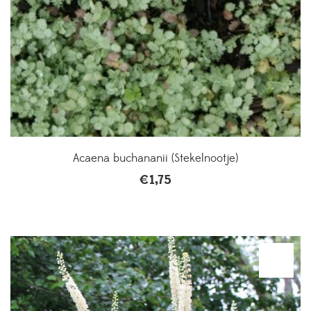
Acaena buchananii (Stekelnootje)
€
1,75