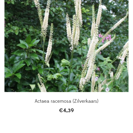
Actaea racemosa (Zilverkaars)
€
4,39