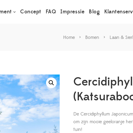
iment
Concept
FAQ
Impressie
Blog
Klantenserv
Home
>
Bomen
>
Laan & Sie
Cercidiphy
(Katsurabo
De Cercidiphyllum Japonicum 
om zijn mooie geeloranje her
tuin!