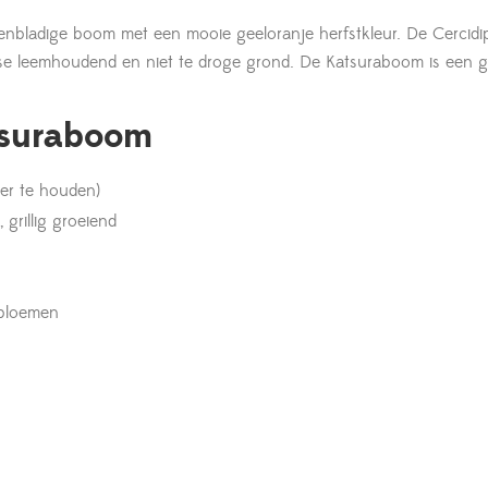
enbladige boom met een mooie geeloranje herfstkleur. De Cercidi
e leemhoudend en niet te droge grond. De Katsuraboom is een 
tsuraboom
ner te houden)
 grillig groeiend
 bloemen