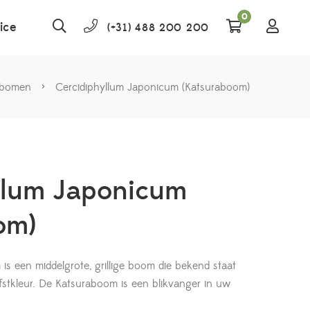
0
ice
(+31) 488 200 200
rbomen
>
Cercidiphyllum Japonicum (Katsuraboom)
llum Japonicum
om)
is een middelgrote, grillige boom die bekend staat
fstkleur. De Katsuraboom is een blikvanger in uw