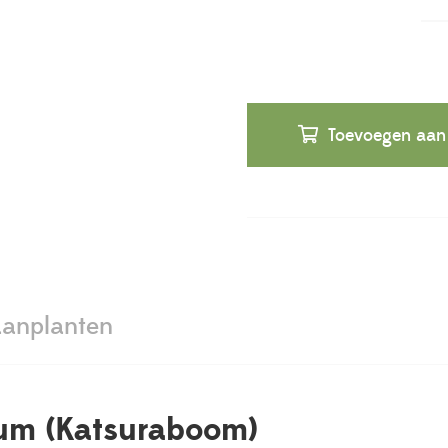
Toevoegen aan
anplanten
um (Katsuraboom)