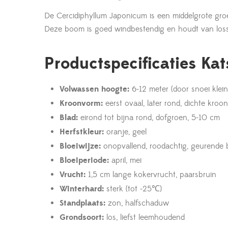
De Cercidiphyllum Japonicum is een middelgrote gro
Deze boom is goed windbestendig en houdt van loss
Productspecificaties Ka
Volwassen hoogte:
6-12 meter (door snoei klei
Kroonvorm:
eerst ovaal, later rond, dichte kroon,
Blad:
eirond tot bijna rond, dofgroen, 5-10 cm
Herfstkleur:
oranje, geel
Bloeiwijze:
onopvallend, roodachtig, geurende
Bloeiperiode:
april, mei
Vrucht:
1,5 cm lange kokervrucht, paarsbruin
Winterhard:
sterk (tot -25℃)
Standplaats:
zon, halfschaduw
Grondsoort:
los, liefst leemhoudend