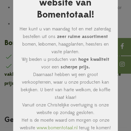
website van
Bodemvochtigheid:
alle grondsoorten, voorkeur voor
Bomentotaal!
waterdoorlatende grond
Snoeiperiode:
oktober tot maart
Hier kunt u van maandag tot en met zaterdag
bestellen uit ons
zeer ruime assortiment
Bomentotaal is hét unieke concept !
bomen, leibomen, haagplanten, heesters en
vaste planten.
Eigen kwekerij inclusief kennis en vakmanschap
Wij bieden u producten van
hoge kwaliteit
Eigen bezorg en aanplantservice door ons
voor een
scherpe prijs.
vakkundig team
Hoge kwaliteit voor een eerlijke
Daarnaast hebben wij een groot
verkoopterrein, waar u onze producten kan
prijs
bekijken. U bent van harte welkom, de koffie
staat klaar!
Vanuit onze Christelijke overtuiging is onze
website op zondag gesloten.
Gerelateerde producten
Het is de moeite waard om morgen op onze
website
www.bomentotaal.nl
terug te komen!