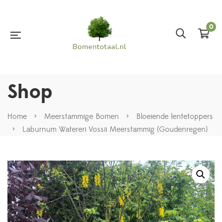
0
Shop
Home
>
Meerstammige Bomen
>
Bloeiende lentetoppers
>
Laburnum Watereri Vossii Meerstammig (Goudenregen)