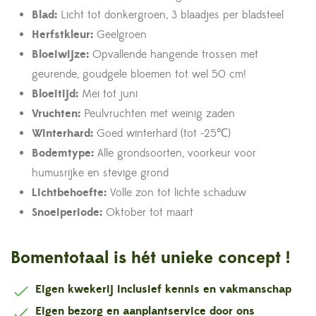
Blad:
Licht tot donkergroen, 3 blaadjes per bladsteel
Herfstkleur:
Geelgroen
Bloeiwijze:
Opvallende hangende trossen met
geurende, goudgele bloemen tot wel 50 cm!
Bloeitijd:
Mei tot juni
Vruchten:
Peulvruchten met weinig zaden
Winterhard:
Goed winterhard (tot -25℃)
Bodemtype:
Alle grondsoorten, voorkeur voor
humusrijke en stevige grond
Lichtbehoefte:
Volle zon tot lichte schaduw
Snoeiperiode:
Oktober tot maart
Bomentotaal is hét unieke concept !
Eigen kwekerij inclusief kennis en vakmanschap
Eigen bezorg en aanplantservice door ons