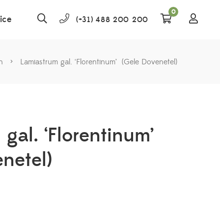
0
ice
(+31) 488 200 200
n
>
Lamiastrum gal. ‘Florentinum’ (Gele Dovenetel)
gal. ‘Florentinum’
netel)