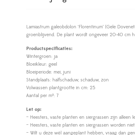
Lamiastrum galeobdolon ‘Florentinum’ (Gele Dovenete
groenblijvend. De plant wordt ongeveer 20-40 cm hoo
Productspecificaties:
Wintergroen: ja
Bloeikleur: geel
Bloeiperiode: mei, juni
Standplaats: halfschaduw, schaduw, zon
Volwassen plantgrootte in cm: 25
Aantal per m²: 7
Let op:
– Heesters, vaste planten en siergrassen zijn alleen 
– Heesters, vaste planten en siergrassen worden nie
– Wilt u deze wél aangeplant hebben, vraag dan geru