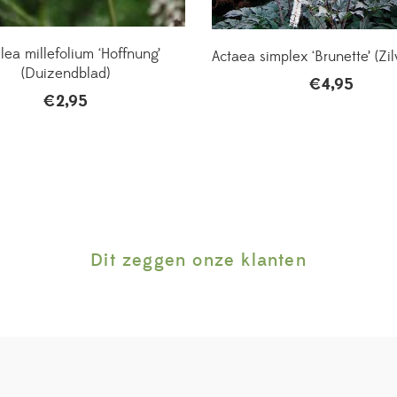
llea millefolium ‘Hoffnung’
Actaea simplex ‘Brunette’ (Zil
(Duizendblad)
€
4,95
€
2,95
Dit zeggen onze klanten