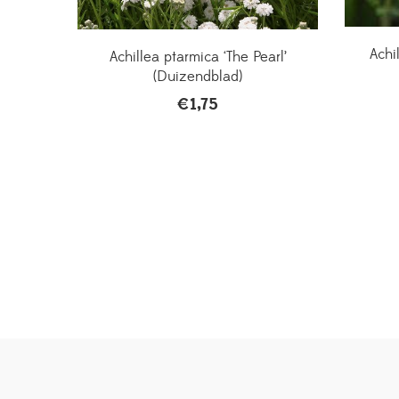
Achi
Achillea ptarmica ‘The Pearl’
(Duizendblad)
€
1,75