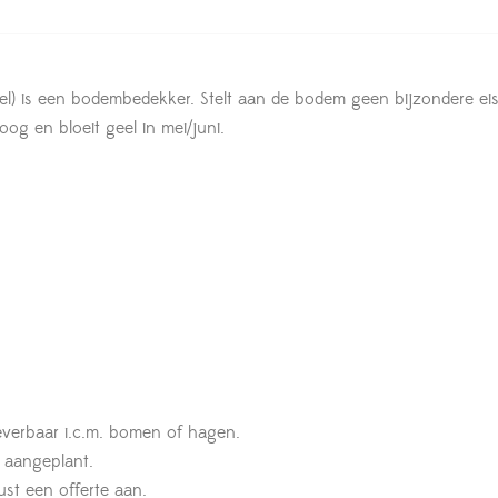
l) is een bodembedekker. Stelt aan de bodem geen bijzondere eise
g en bloeit geel in mei/juni.
leverbaar i.c.m. bomen of hagen.
t aangeplant.
st een offerte aan.