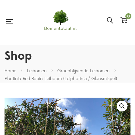
0
Shop
Home
>
Leibomen
>
Groenblijvende Leibomen
>
Photinia Red Robin Leiboom (Leiphotinia / Glansmispel)