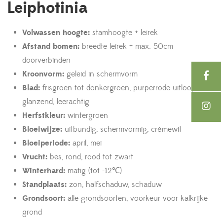
Leiphotinia
Volwassen hoogte:
stamhoogte + leirek
Afstand bomen:
breedte leirek + max. 50cm
doorverbinden
Kroonvorm:
geleid in schermvorm
Blad:
frisgroen tot donkergroen, purperrode uitloop,
glanzend, leerachtig
Herfstkleur:
wintergroen
Bloeiwijze:
uitbundig, schermvormig, crémewit
Bloeiperiode:
april, mei
Vrucht:
bes, rond, rood tot zwart
Winterhard:
matig (tot -12℃)
Standplaats:
zon, halfschaduw, schaduw
Grondsoort:
alle grondsoorten, voorkeur voor kalkrijke
grond