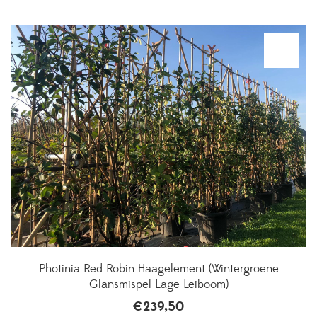
Photinia Red Robin Haagelement (Wintergroene
Glansmispel Lage Leiboom)
€
239,50