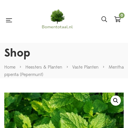
0
Shop
Home
>
Heesters & Planten
>
Vaste Planten
>
Mentha
piperita (Pepermunt)