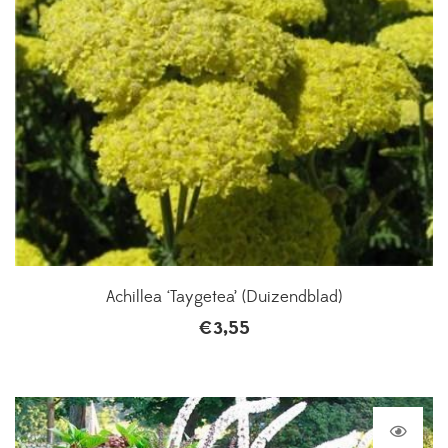
Achillea ‘Taygetea’ (Duizendblad)
€
3,55