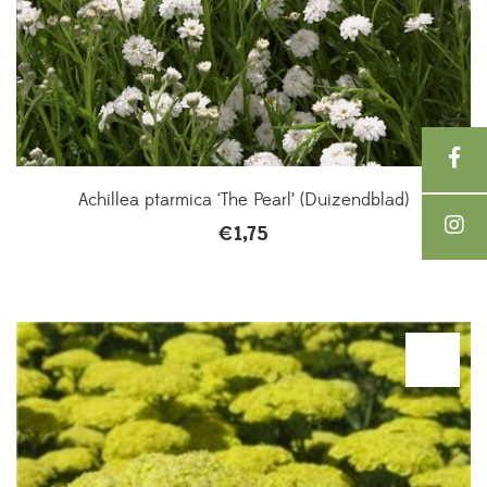
Achillea ptarmica ‘The Pearl’ (Duizendblad)
€
1,75