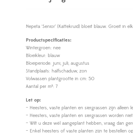
Nepeta ‘Senior’ (Kattekruid) bloeit blauw. Groeit in el
Productspecificaties:
Wintergroen: nee
Bloeikleur: blauw
Bloeiperiode: juni, juli, augustus
Standplaats: halfschaduw, zon
Volwassen plantgrootte in cm: 50
Aantal per m²: 7
Let op:
– Heesters, vaste planten en siergrassen zijn alleen 
– Heesters, vaste planten en siergrassen worden nie
– Wilt u deze wél aangeplant hebben, vraag dan geru
– Enkel heesters of vaste planten zijn te bestelle