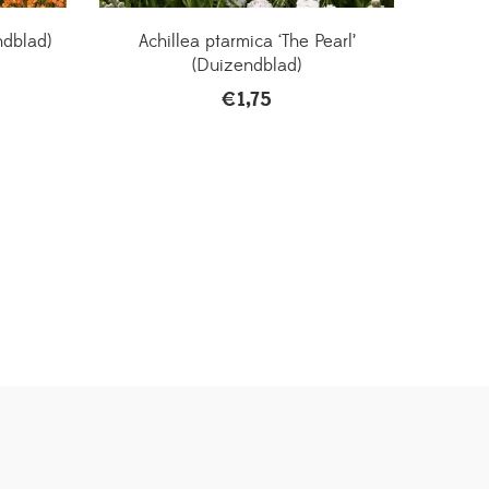
ndblad)
Achillea ptarmica ‘The Pearl’
(Duizendblad)
€
1,75