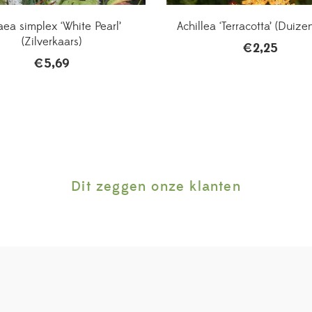
aea simplex ‘White Pearl’
Achillea ‘Terracotta’ (Duize
(Zilverkaars)
€
2,25
€
5,69
Dit zeggen onze klanten