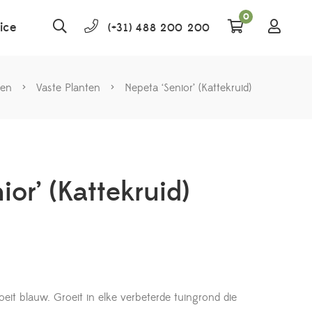
0
ice
(+31) 488 200 200
ten
>
Vaste Planten
>
Nepeta ‘Senior’ (Kattekruid)
ior’ (Kattekruid)
loeit blauw. Groeit in elke verbeterde tuingrond die