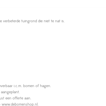
ke verbeterde tuingrond die niet te nat is.
leverbaar i.c.m. bomen of hagen.
t aangeplant.
st een offerte aan.
n op www.debomenshop.nl.