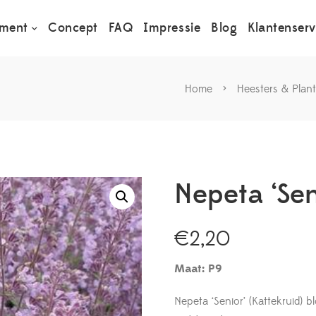
iment
Concept
FAQ
Impressie
Blog
Klantenserv
Home
>
Heesters & Plan
Nepeta ‘Sen
€
2,20
Maat: P9
Nepeta ‘Senior’ (Kattekruid) b