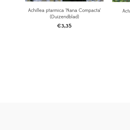
Achillea ptarmica ‘Nana Compacta’
Act
(Duizendblad)
€
3,35