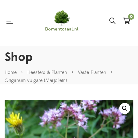
0
Shop
Home
>
Heesters & Planten
>
Vaste Planten
>
Origanum vulgare (Marjoliein)