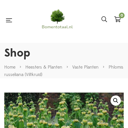
0
Shop
Home
>
Heesters & Planten
>
Vaste Planten
>
Phlomis
russeliana (Viltkruid)