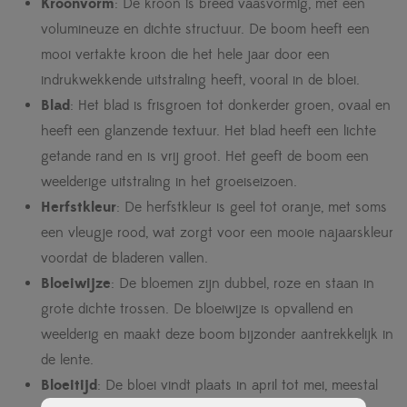
Kroonvorm
: De kroon is breed vaasvormig, met een
volumineuze en dichte structuur. De boom heeft een
mooi vertakte kroon die het hele jaar door een
indrukwekkende uitstraling heeft, vooral in de bloei.
Blad
: Het blad is frisgroen tot donkerder groen, ovaal en
heeft een glanzende textuur. Het blad heeft een lichte
getande rand en is vrij groot. Het geeft de boom een
weelderige uitstraling in het groeiseizoen.
Herfstkleur
: De herfstkleur is geel tot oranje, met soms
een vleugje rood, wat zorgt voor een mooie najaarskleur
voordat de bladeren vallen.
Bloeiwijze
: De bloemen zijn dubbel, roze en staan in
grote dichte trossen. De bloeiwijze is opvallend en
weelderig en maakt deze boom bijzonder aantrekkelijk in
de lente.
Bloeitijd
: De bloei vindt plaats in april tot mei, meestal