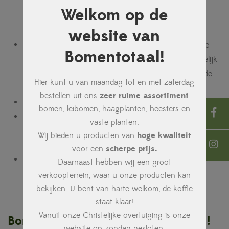
net voor de bladeren volledig uitlopen, waardoor de
Welkom op de
bloemen opvallen en de boom een spectaculair
kleurenshow biedt.
website van
Vruchten
: Prunus Kanzan produceert kleine, donkere
Bomentotaal!
kersen die vaak niet eetbaar zijn, maar wel aantrekkelijk
voor vogels. Ze blijven aan de boom hangen nadat de
Hier kunt u van maandag tot en met zaterdag
bloemen zijn verwelkt.
bestellen uit ons
zeer ruime assortiment
Winterhard
: De boom is winterhard (tot -25℃)
bomen, leibomen, haagplanten, heesters en
Bodemtype
: Prunus Kanzan groeit het beste op goed
vaste planten.
doorlatende, lichte tot middelzware bodems. Niet op
Wij bieden u producten van
hoge kwaliteit
natte grond
voor een
scherpe prijs.
Snoeiperiode
: De beste tijd om Prunus Kanzan te
Daarnaast hebben wij een groot
snoeien is in het najaar tot vroege winter, voor de
verkoopterrein, waar u onze producten kan
sapstroom begint.
bekijken. U bent van harte welkom, de koffie
staat klaar!
Vanuit onze Christelijke overtuiging is onze
Bomentotaal is hét unieke concept !
website op zondag gesloten.