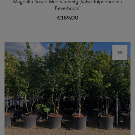
Magnolia Susan Meerstammig (Valse Tulpenboom /
Beverboom)
€
169,00