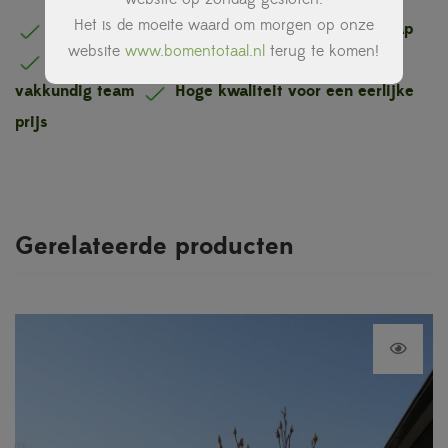
Het is de moeite waard om morgen op onze
Eigen kwekerij inclusief kennis en vakmanschap
website
www.bomentotaal.nl
terug te komen!
Eigen bezorg en aanplantservice door ons
vakkundig team
Hoge kwaliteit voor een eerlijke
prijs
Gerelateerde producten