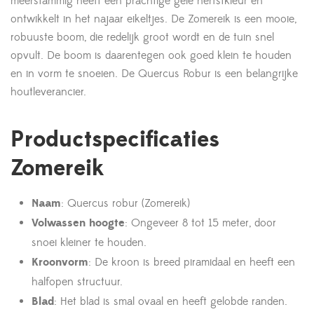
meerstammig heeft een prachtige gele herfstkleur en
ontwikkelt in het najaar eikeltjes. De Zomereik is een mooie,
robuuste boom, die redelijk groot wordt en de tuin snel
opvult. De boom is daarentegen ook goed klein te houden
en in vorm te snoeien. De Quercus Robur is een belangrijke
houtleverancier.
Productspecificaties
Zomereik
Naam
: Quercus robur (Zomereik)
Volwassen hoogte
: Ongeveer 8 tot 15 meter, door
snoei kleiner te houden.
Kroonvorm
: De kroon is breed piramidaal en heeft een
halfopen structuur.
Blad
: Het blad is smal ovaal en heeft gelobde randen.