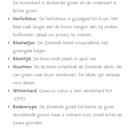
De bovenkant is donkerder groen en de onderkant is
lichter groen.
Herfstkleur
: De herfstkleur is goudgeel tot bruin. Het
blad vaak langer aan de boom hangen dan bij andere
loofbomen, ideaal om privacy te creëren,
Bloeiwijze
: De Zomereik bloeit onopvallend, met
groengele katjes
Bloeitijd
: De bloei vindt plaats in april, mei
Vruchten
: Na de bloei ontwikkelt de Zomereik eikels, die
van groen naar bruin verkleuren. De eikels zijn eetbaar
voor dieren.
Winterhard
: Quercus robur is zeer winterhard (tot
-25℃)
Bodemtype
: De Zomereik groeit het beste op goed
doorlatende grond, maar is tolerant voor zowel lichte als
zware gronden.