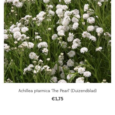
Achillea ptarmica ‘The Pearl’ (Duizendblad)
€
1,75