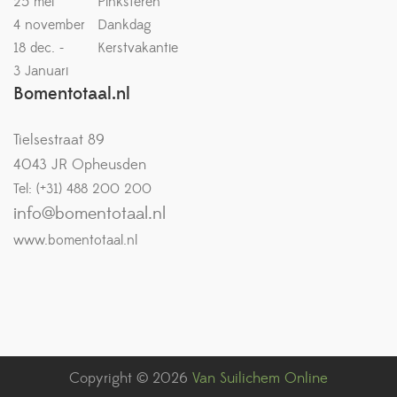
25 mei
Pinksteren
4 november
Dankdag
18 dec. -
Kerstvakantie
3 Januari
Bomentotaal.nl
Tielsestraat 89
4043 JR Opheusden
Tel: (+31) 488 200 200
info@bomentotaal.nl
www.bomentotaal.nl
Copyright © 2026
Van Suilichem Online