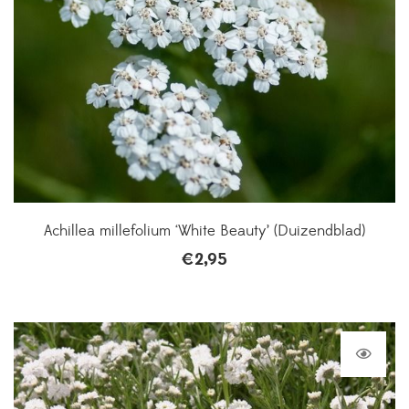
Achillea millefolium ‘White Beauty’ (Duizendblad)
€
2,95