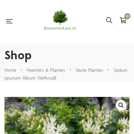
0
Shop
Home
>
Heesters & Planten
>
Vaste Planten
>
Sedum
spurium ‘Album’ (Vetkruid)