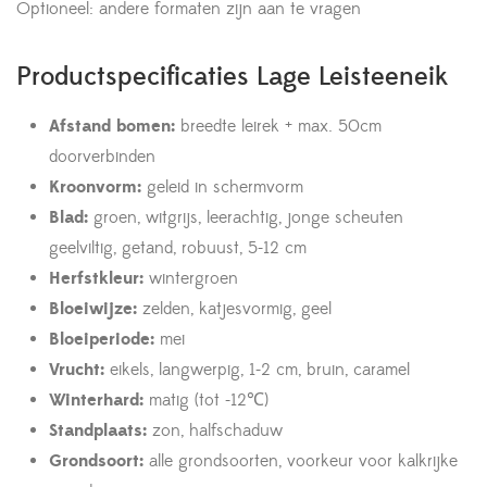
Optioneel: andere formaten zijn aan te vragen
Productspecificaties Lage Leisteeneik
Afstand bomen:
breedte leirek + max. 50cm
doorverbinden
Kroonvorm:
geleid in schermvorm
Blad:
groen, witgrijs, leerachtig, jonge scheuten
geelviltig, getand, robuust, 5-12 cm
Herfstkleur:
wintergroen
Bloeiwijze:
zelden, katjesvormig, geel
Bloeiperiode:
mei
Vrucht:
eikels, langwerpig, 1-2 cm, bruin, caramel
Winterhard:
matig (tot -12℃)
Standplaats:
zon, halfschaduw
Grondsoort:
alle grondsoorten, voorkeur voor kalkrijke