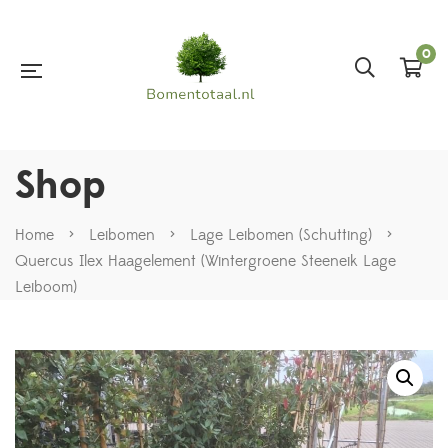
0
Shop
Home
>
Leibomen
>
Lage Leibomen (Schutting)
>
Quercus Ilex Haagelement (Wintergroene Steeneik Lage
Leiboom)