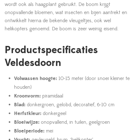
wordt ook als haagplant gebruikt. De boom krijgt
onopvallende bloemen, wat insecten en bijen aantrekt en
ontwikkelt hierna de bekende vleugeltjes, ook wel
helikopters genoemd. De boom is zeer weinig eisend.
Productspecificaties
Veldesdoorn
Volwassen hoogte:
10-15 meter (door snoei kleiner te
houden)
Kroonvorm:
piramidaal
Blad:
donkergroen, gelobd, decoratief, 6-10 cm
Herfstkleur:
donkergeel
Bloeiwijze:
onopvallend, in tuilen, geelgroen
Bloeiperiode:
mei
Vrucht:
gevleugeld, bruin, ‘helikopter’