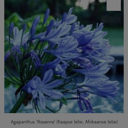
Agapanthus ‘Roxanne’ (Kaapse lelie, Afrikaanse lelie)