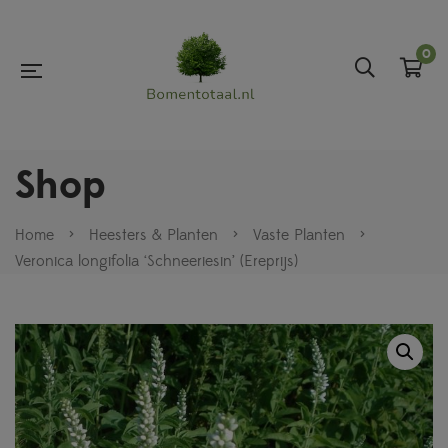
0
Shop
Home
>
Heesters & Planten
>
Vaste Planten
>
Veronica longifolia ‘Schneeriesin’ (Ereprijs)