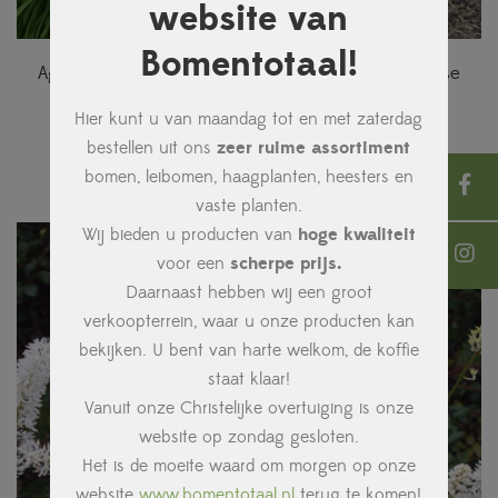
website van
Bomentotaal!
Agapanthus africanus ‘Albus’ (Kaapse lelie, Afrikaanse
lelie)
Hier kunt u van maandag tot en met zaterdag
€
2,75
bestellen uit ons
zeer ruime assortiment
bomen, leibomen, haagplanten, heesters en
vaste planten.
Wij bieden u producten van
hoge kwaliteit
voor een
scherpe prijs.
Daarnaast hebben wij een groot
verkoopterrein, waar u onze producten kan
bekijken. U bent van harte welkom, de koffie
staat klaar!
Vanuit onze Christelijke overtuiging is onze
website op zondag gesloten.
Het is de moeite waard om morgen op onze
website
www.bomentotaal.nl
terug te komen!