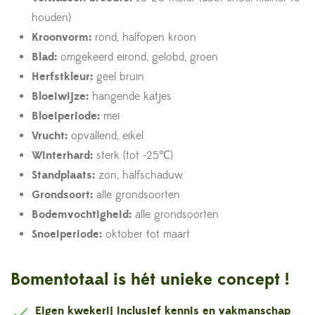
houden)
Kroonvorm:
rond, halfopen kroon
Blad:
omgekeerd eirond, gelobd, groen
Herfstkleur:
geel bruin
Bloeiwijze:
hangende katjes
Bloeiperiode:
mei
Vrucht:
opvallend, eikel
Winterhard:
sterk (tot -25℃)
Standplaats:
zon, halfschaduw
Grondsoort:
alle grondsoorten
Bodemvochtigheid:
alle grondsoorten
Snoeiperiode:
oktober tot maart
Bomentotaal is hét unieke concept !
Eigen kwekerij inclusief kennis en vakmanschap