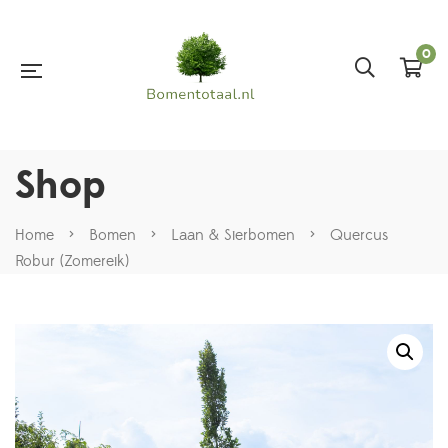
0
Shop
Home
>
Bomen
>
Laan & Sierbomen
>
Quercus
Robur (Zomereik)