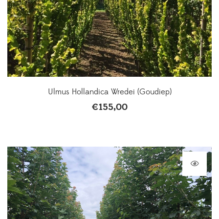
Ulmus Hollandica Wredei (Goudiep)
€
155,00