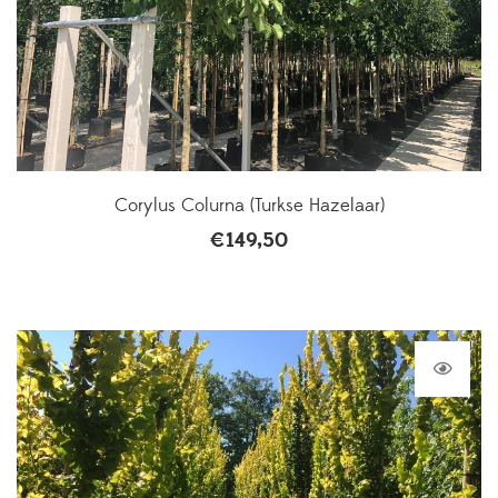
Corylus Colurna (Turkse Hazelaar)
€
149,50