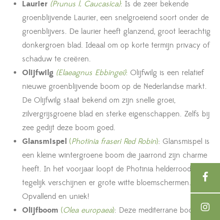
Laurier
(Prunus l. Caucasica)
:
Is de zeer bekende
groenblijvende Laurier, een snelgroeiend soort onder de
groenblijvers. De laurier heeft glanzend, groot leerachtig
donkergroen blad. Ideaal om op korte termijn privacy of
schaduw te creëren.
Olijfwilg
(Elaeagnus Ebbingei)
:
Olijfwilg is een relatief
nieuwe groenblijvende boom op de Nederlandse markt.
De Olijfwilg staat bekend om zijn snelle groei,
zilvergrijsgroene blad en sterke eigenschappen. Zelfs bij
zee gedijt deze boom goed.
Glansmispel
(
Photinia fraseri Red Robin
)
: Glansmispel is
een kleine wintergroene boom die jaarrond zijn charme
heeft. In het voorjaar loopt de Photinia helderrood uit,
tegelijk verschijnen er grote witte bloemschermen.
Opvallend en uniek!
Olijfboom
(
Olea europaea
)
: Deze mediterrane boom is