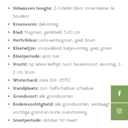
Volwassen hoogte:
2-3 meter (door snoei kleiner te
houden)
Kroonvorm:
dakvormig
Blad:
frisgroen, geribbeld, 5-10 cm
Herfstkleur:
semi-wintergroen, geel, bruin
Bloeiwijze:
onopvallend, katjesvormig, geel, groen
Bloeiperiode:
april, mei
Vrucht:
op latere leeftijd, noot, beukennoot, eivormig, 1-
2 cm, bruin
Winterhard:
sterk (tot -25℃)
Standplaats:
zon, halfschaduw, schaduw
Grondsoort:
alle grondsoorten
Bodemvochtigheid:
alle grondsoorten, verdraagt
vochtige grond en korte overstroming
Snoeiperiode:
oktober tot maart