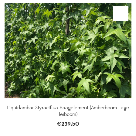
Liquidambar Styraciflua Haagelement (Amberboom Lage
leiboom)
€
239,50