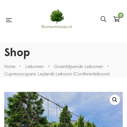
0
Shop
Home
>
Leibomen
>
Groenblijvende Leibomen
>
Cupressocyparis Leylandii Leiboom (Coniferenleiboom)