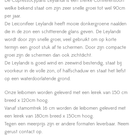
De Cupressocyparis Leylandii is een sterke Coniferensoort
welke bekend staat om zijn zeer snelle groei tot wel 90cm
per jaar.
De Leiconifeer Leylandii heeft mooie donkergroene naalden
die in de zon een schitterende glans geven. De Leylandii
wordt door zijn snelle groei, veel gebruikt om op korte
termijn een groot stuk af te schermen. Door zijn compacte
groei zijn de schermen dan ook zichtdicht.
De Leylandii is goed wind en zeewind bestendig, staat bij
voorkeur in de volle zon, of halfschaduw en staat het liefst
op een waterdoorlatende grond.
Onze leibomen worden geleverd met een leirek van 150 cm
breed x 120cm hoog.
Vanaf stamomtrek 16 cm worden de leibomen geleverd met
een leirek van 180cm breed x 150cm hoog.
Tegen een meerprijs zijn er andere formaten leverbaar. Neem
gerust contact op.