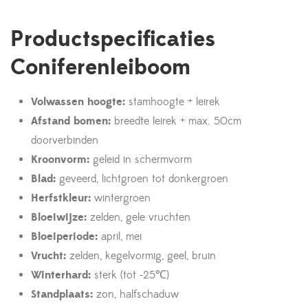
Productspecificaties
Coniferenleiboom
Volwassen hoogte:
stamhoogte + leirek
Afstand bomen:
breedte leirek + max. 50cm
doorverbinden
Kroonvorm:
geleid in schermvorm
Blad:
geveerd, lichtgroen tot donkergroen
Herfstkleur:
wintergroen
Bloeiwijze:
zelden, gele vruchten
Bloeiperiode:
april, mei
Vrucht:
zelden, kegelvormig, geel, bruin
Winterhard:
sterk (tot -25℃)
Standplaats:
zon, halfschaduw