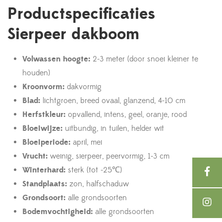
Productspecificaties
Sierpeer dakboom
Volwassen hoogte:
2-3 meter (door snoei kleiner te
houden)
Kroonvorm:
dakvormig
Blad:
lichtgroen, breed ovaal, glanzend, 4-10 cm
Herfstkleur:
opvallend, intens, geel, oranje, rood
Bloeiwijze:
uitbundig, in tuilen, helder wit
Bloeiperiode:
april, mei
Vrucht:
weinig, sierpeer, peervormig, 1-3 cm
Winterhard:
sterk (tot -25℃)
Standplaats:
zon, halfschaduw
Grondsoort:
alle grondsoorten
Bodemvochtigheid:
alle grondsoorten