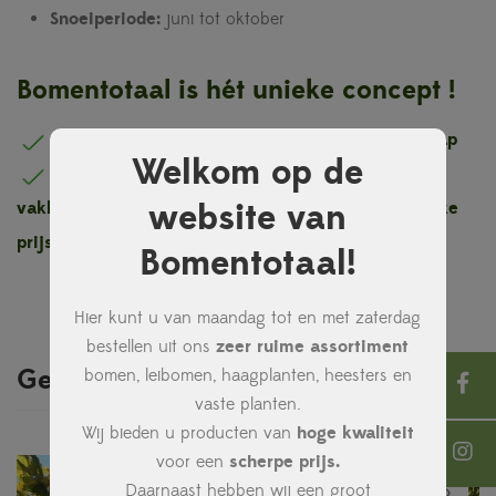
Snoeiperiode:
juni tot oktober
Bomentotaal is hét unieke concept !
Eigen kwekerij inclusief kennis en vakmanschap
Welkom op de
Eigen bezorg en aanplantservice door ons
website van
vakkundig team
Hoge kwaliteit voor een eerlijke
prijs
Bomentotaal!
Hier kunt u van maandag tot en met zaterdag
bestellen uit ons
zeer ruime assortiment
Gerelateerde producten
bomen, leibomen, haagplanten, heesters en
vaste planten.
Wij bieden u producten van
hoge kwaliteit
voor een
scherpe prijs.
Daarnaast hebben wij een groot