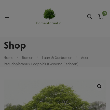
0
Shop
Home
>
Bomen
>
Laan & Sierbomen
>
Acer
Pseudoplatanus Leopoldii (Gewone Esdoorn)