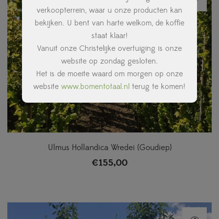
verkoopterrein, waar u onze producten kan
bekijken. U bent van harte welkom, de koffie
staat klaar!
Vanuit onze Christelijke overtuiging is onze
website op zondag gesloten.
Het is de moeite waard om morgen op onze
website
www.bomentotaal.nl
terug te komen!
Ulmus Hollandica Wredei (Goudiep)
€
155,00