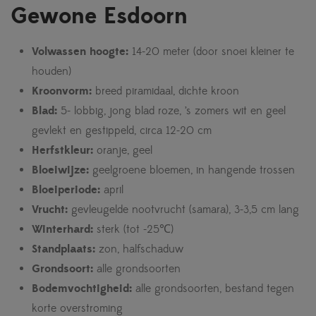
Gewone Esdoorn
Volwassen hoogte:
14-20 meter (door snoei kleiner te
houden)
Kroonvorm:
breed piramidaal, dichte kroon
Blad:
5- lobbig, jong blad roze, ’s zomers wit en geel
gevlekt en gestippeld, circa 12-20 cm
Herfstkleur:
oranje, geel
Bloeiwijze:
geelgroene bloemen, in hangende trossen
Bloeiperiode:
april
Vrucht:
gevleugelde nootvrucht (samara), 3-3,5 cm lang
Winterhard:
sterk (tot -25℃)
Standplaats:
zon, halfschaduw
Grondsoort:
alle grondsoorten
Bodemvochtigheid:
alle grondsoorten, bestand tegen
korte overstroming