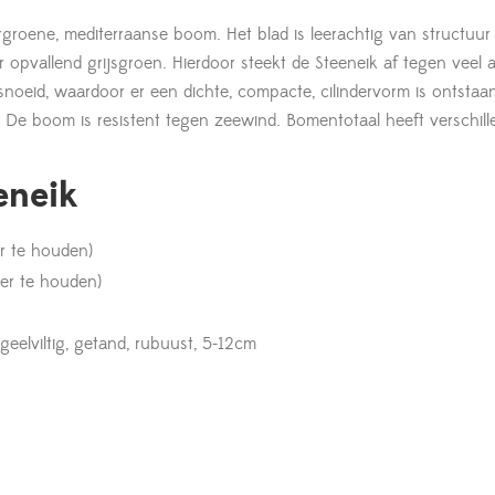
groene, mediterraanse boom. Het blad is leerachtig van structuur i
r opvallend grijsgroen. Hierdoor steekt de Steeneik af tegen veel
esnoeid, waardoor er een dichte, compacte, cilindervorm is ontstaa
 De boom is resistent tegen zeewind. Bomentotaal heeft verschil
eneik
er te houden)
ner te houden)
geelviltig, getand, rubuust, 5-12cm