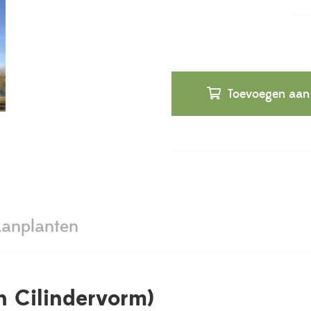
Toevoegen aan
anplanten
n Cilindervorm)