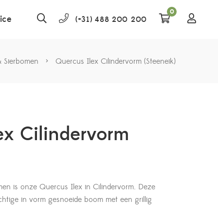
0
ice
(+31) 488 200 200
& Sierbomen
>
Quercus Ilex Cilindervorm (Steeneik)
ex Cilindervorm
en is onze Quercus Ilex in Cilindervorm. Deze
achtige in vorm gesnoeide boom met een grillig