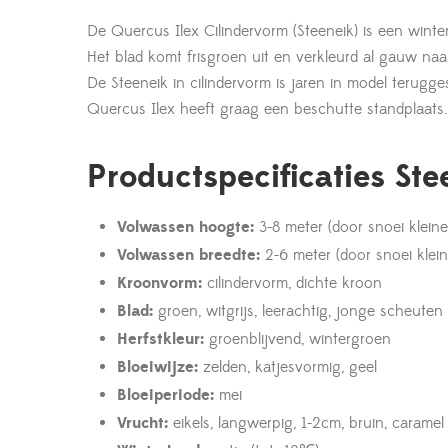
De Quercus Ilex Cilindervorm (Steeneik) is een winter
Het blad komt frisgroen uit en verkleurd al gauw naa
De Steeneik in cilindervorm is jaren in model terugg
Quercus Ilex heeft graag een beschutte standplaats.
Productspecificaties Ste
Volwassen hoogte:
3-8 meter (door snoei klein
Volwassen breedte:
2-6 meter (door snoei klei
Kroonvorm:
cilindervorm, dichte kroon
Blad:
groen, witgrijs, leerachtig, jonge scheuten 
Herfstkleur:
groenblijvend, wintergroen
Bloeiwijze:
zelden, katjesvormig, geel
Bloeiperiode:
mei
Vrucht:
eikels, langwerpig, 1-2cm, bruin, caramel