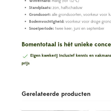
Winterhard:
matig (tot -12℃)
Standplaats:
zon, halfschaduw
Grondsoort:
alle grondsoorten, voorkeur voor ka
Bodemvochtigheid:
voorkeur voor droge grond
Snoeiperiode:
twee keer; juni en september
Bomentotaal is hét unieke conce
Eigen kwekerij inclusief kennis en vakma
prijs
Gerelateerde producten