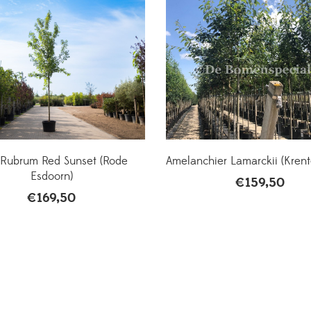
 Rubrum Red Sunset (Rode
Amelanchier Lamarckii (Kren
Esdoorn)
€
159,50
€
169,50