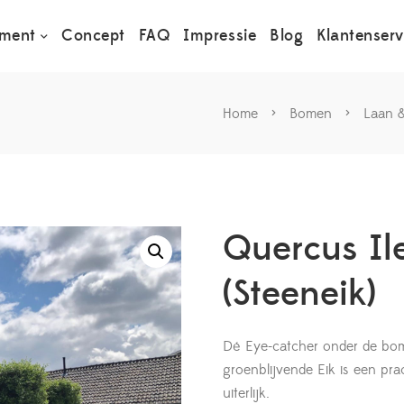
iment
Concept
FAQ
Impressie
Blog
Klantenserv
Home
>
Bomen
>
Laan 
Quercus Il
(Steeneik)
Dé Eye-catcher onder de bom
groenblijvende Eik is een pr
uiterlijk.