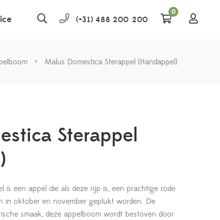
0
ice
(+31) 488 200 200
pelboom
>
Malus Domestica Sterappel (Handappel)
stica Sterappel
)
is een appel die als deze rijp is, een prachtige rode
an in oktober en november geplukt worden. De
tische smaak, deze appelboom wordt bestoven door