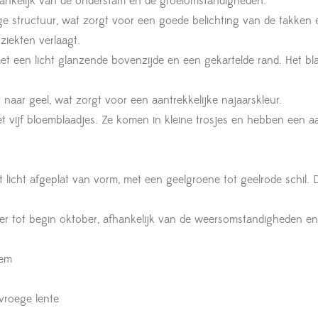
fhankelijk van de onderstam en de groeiomstandigheden.
 structuur, wat zorgt voor een goede belichting van de takken en
 ziekten verlaagt.
met een licht glanzende bovenzijde en een gekartelde rand. Het bl
t naar geel, wat zorgt voor een aantrekkelijke najaarskleur.
met vijf bloemblaadjes. Ze komen in kleine trosjes en hebben een 
t licht afgeplat van vorm, met een geelgroene tot geelrode schil. 
ber tot begin oktober, afhankelijk van de weersomstandigheden en 
dem
 vroege lente