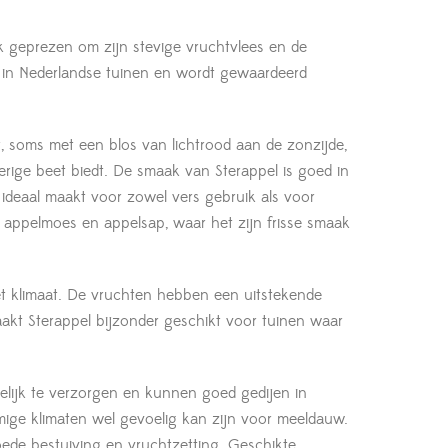
ak geprezen om zijn stevige vruchtvlees en de
 is in Nederlandse tuinen en wordt gewaardeerd
r, soms met een blos van lichtrood aan de zonzijde,
zierige beet biedt. De smaak van Sterappel is goed in
t ideaal maakt voor zowel vers gebruik als voor
n, appelmoes en appelsap, waar het zijn frisse smaak
het klimaat. De vruchten hebben een uitstekende
aakt Sterappel bijzonder geschikt voor tuinen waar
elijk te verzorgen en kunnen goed gedijen in
mmige klimaten wel gevoelig kan zijn voor meeldauw.
oede bestuiving en vruchtzetting. Geschikte