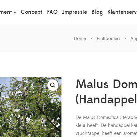
iment
Concept
FAQ
Impressie
Blog
Klantenserv
Home
>
Fruitbomen
>
Ap
Malus Dome
(Handappel
De Malus Domestica Sterappel 
kleur heeft. De handappel k
vruchtappel heeft een aroma