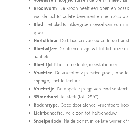
Volwassen hoogte
: Tussen de 3 en 4 meter, a
Kroonvorm
: De kroon heeft een open en bossige
wat de luchtcirculatie bevordert en het risico op
Blad
: Het blad is middelgroen, ovaal van vorm, 
groei.
Herfstkleur
: De bladeren verkleuren in de herfs
Bloeiwijze
: De bloemen zijn wit tot lichtroze 
aantrekt.
Bloeitijd
: Bloeit in de lente, meestal in mei.
Vruchten
: De vruchten zijn middelgroot, rond to
sappige, zachte textuur.
Vruchttijd
: De appels zijn rijp van eind septem
Winterhard
: Ja, sterk (tot -25℃)
Bodemtype
: Goed doorlatende, vruchtbare bo
Lichtbehoefte
: Volle zon tot halfschaduw
Snoeiperiode
: Na de oogst, in de late winter of