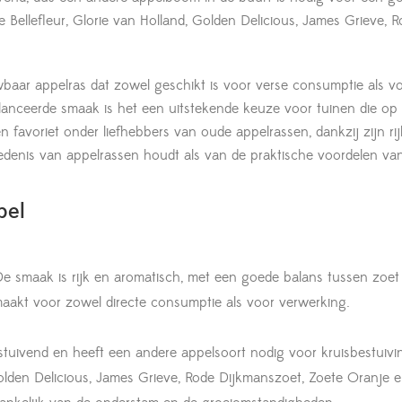
 Bellefleur, Glorie van Holland, Golden Delicious, James Grieve,
uwbaar appelras dat zowel geschikt is voor verse consumptie als v
anceerde smaak is het een uitstekende keuze voor tuinen die op z
en favoriet onder liefhebbers van oude appelrassen, dankzij zijn r
iedenis van appelrassen houdt als van de praktische voordelen va
pel
 De smaak is rijk en aromatisch, met een goede balans tussen zoet
maakt voor zowel directe consumptie als voor verwerking.
estuivend en heeft een andere appelsoort nodig voor kruisbestuiv
Golden Delicious, James Grieve, Rode Dijkmanszoet, Zoete Oranje e