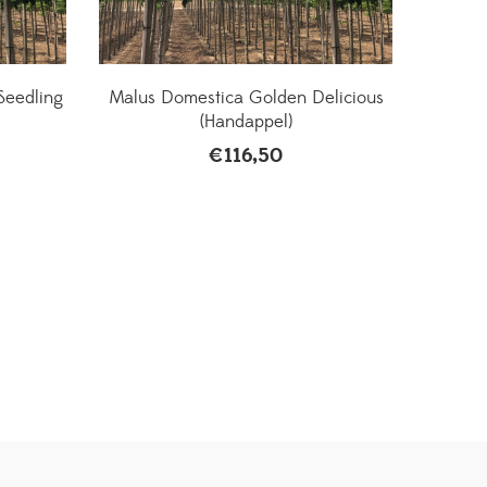
Seedling
Malus Domestica Golden Delicious
(Handappel)
€
116,50