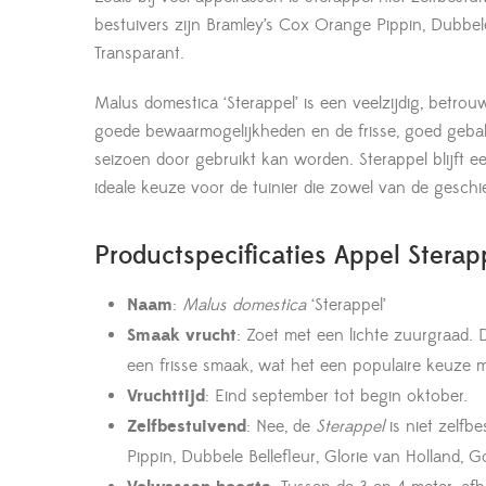
bestuivers zijn Bramley’s Cox Orange Pippin, Dubbele
Transparant.
Malus domestica ‘Sterappel’ is een veelzijdig, betro
goede bewaarmogelijkheden en de frisse, goed gebal
seizoen door gebruikt kan worden. Sterappel blijft e
ideale keuze voor de tuinier die zowel van de gesch
Productspecificaties Appel Sterap
Naam
:
Malus domestica
‘Sterappel’
Smaak vrucht
: Zoet met een lichte zuurgraad.
een frisse smaak, wat het een populaire keuze 
Vruchttijd
: Eind september tot begin oktober.
Zelfbestuivend
: Nee, de
Sterappel
is niet zelfb
Pippin, Dubbele Bellefleur, Glorie van Holland, 