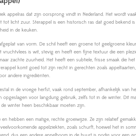
appel)
tiek appelras dat zijn oorsprong vindt in Nederland. Het wordt va
et tot licht zuur. Sterappel is een historisch ras dat goed bekend
heid in de keuken.
 afgeplat van vorm. De schil heeft een groene tot geelgroene kleu
t vruchtvlees is wit, stevig en heeft een fijne textuur die een ple
 maar zachte zuurheid. Het heeft een subtiele, frisse smaak die he
Sterappel komt goed tot zijn recht in gerechten zoals appeltaarte
or andere ingrediënten.
estal in de vroege herfst, vaak rond september, afhankelijk van 
opgeslagen voor langdurig gebruik, zelfs tot in de winter. Dit m
de winter heen beschikbaar moeten zijn.
en hebben een matige, rechte groeiwijze. Ze zijn relatief gemakk
gen veelvoorkomende appelziekten, zoals schurft, hoewel het in so
tuivend, dus een andere appelboom in de buurt is nodig voor een g