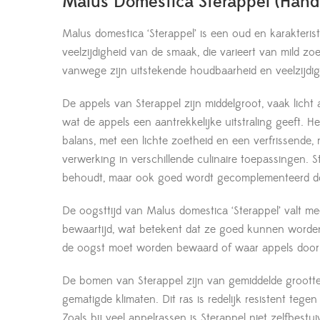
Malus Domestica Sterappel (Hand
Malus domestica ‘Sterappel’ is een oud en karakteris
veelzijdigheid van de smaak, die varieert van mild zo
vanwege zijn uitstekende houdbaarheid en veelzijdig
De appels van Sterappel zijn middelgroot, vaak licht
wat de appels een aantrekkelijke uitstraling geeft. He
balans, met een lichte zoetheid en een verfrissende,
verwerking in verschillende culinaire toepassingen. 
behoudt, maar ook goed wordt gecomplementeerd do
De oogsttijd van Malus domestica ‘Sterappel’ valt me
bewaartijd, wat betekent dat ze goed kunnen worden 
de oogst moet worden bewaard of waar appels door 
De bomen van Sterappel zijn van gemiddelde grootte 
gematigde klimaten. Dit ras is redelijk resistent te
Zoals bij veel appelrassen is Sterappel niet zelfbes